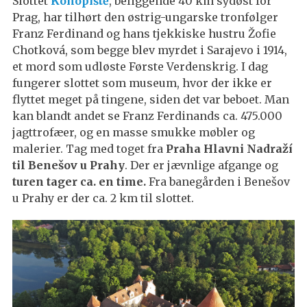
Slottet
Konopiště
, beliggende 40 km sydøst for
Prag, har tilhørt den østrig-ungarske tronfølger
Franz Ferdinand og hans tjekkiske hustru Žofie
Chotková, som begge blev myrdet i Sarajevo i 1914,
et mord som udløste Første Verdenskrig. I dag
fungerer slottet som museum, hvor der ikke er
flyttet meget på tingene, siden det var beboet. Man
kan blandt andet se Franz Ferdinands ca. 475.000
jagttrofæer, og en masse smukke møbler og
malerier. Tag med toget fra
Praha Hlavni Nadraží
til Benešov u Prahy
. Der er jævnlige afgange og
turen tager ca. en time.
Fra banegården i Benešov
u Prahy er der ca. 2 km til slottet.