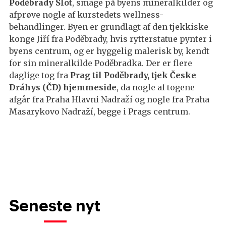
Poděbrady Slot
, smage på byens mineralkilder og
afprøve nogle af kurstedets wellness-
behandlinger. Byen er grundlagt af den tjekkiske
konge Jiří fra Poděbrady, hvis rytterstatue pynter i
byens centrum, og er hyggelig malerisk by, kendt
for sin mineralkilde Poděbradka. Der er flere
daglige tog fra
Prag til Poděbrady, tjek Česke
Dráhys (ČD) hjemmeside
, da nogle af togene
afgår fra Praha Hlavni Nadraží og nogle fra Praha
Masarykovo Nadraží, begge i Prags centrum.
Seneste nyt