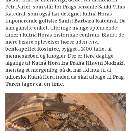
Petr Parleř, som står for Prags berømte Sankt Vitus
Katedral, som også har designet Kutná Horas
imponerende
gotiske Sankt Barbara Katedral
. Du
kan ganske enkelt tilbringe mange spændende
timer i Kutna Horas historiske centrum. Blandt de
mere bizare oplevelser hører uden tvivl
benkapellet Kostnice
, bygget i 1400-tallet af
menneskeben og knogler. Der er flere daglige
afgange til
Kutná Hora fra Praha Hlavni Nadraží
,
men tag et morgentog, så du har tid nok til at
udforske Kutná Hora inden du skal tilbage til Prag.
Turen tager ca. en time.