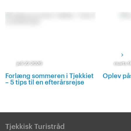
juli 22 2026
marts 
Forlæng sommeren i Tjekkiet
Oplev pås
– 5 tips til en efterårsrejse
Tjekkisk Turistråd