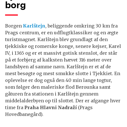
borg
Borgen
Karlštejn
, beliggende omkring 30 km fra
Prags centrum, er en udflugtklassiker og en ægte
turistmagnet. Karlštejn blev grundlagt af den
tjekkiske og romerske konge, senere kejser, Karel
IV, i 1365 og er et massivt gotisk stenslot, der står
på et forbjerg af kalksten hævet 316 meter over
landsbyen af ​​samme navn. Karlštejn er et af de
mest besøgte og mest smukke slotte i Tjekkiet. En
oplevelse er dog også den 40 min lange togtur,
som følger den maleriske flod Berounka samt
gåturen fra stationen i Karlštejn gennem
middelalderbyen op til slottet. Der er afgange hver
time fra
Praha Hlavni Nadraží
(Prags
Hovedbanegård).