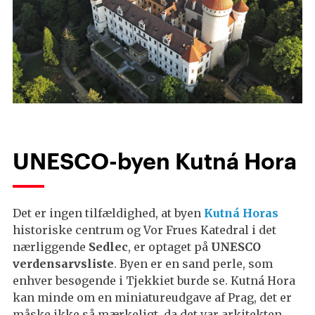
UNESCO-byen Kutná Hora
Det er ingen tilfældighed, at byen
Kutná Horas
historiske centrum og Vor Frues Katedral i det
nærliggende
Sedlec
, er optaget på
UNESCO
verdensarvsliste
. Byen er en sand perle, som
enhver besøgende i Tjekkiet burde se. Kutná Hora
kan minde om en miniatureudgave af Prag, det er
måske ikke så mærkeligt, da det var arkitekten