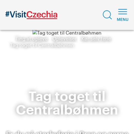
Ting at opleve
Oplevelser
Kør-selv ferie
Tag toget til Centralbøhmen
Tag toget til
Centralbøhmen
Er du på storbyferie i Prag og gerne