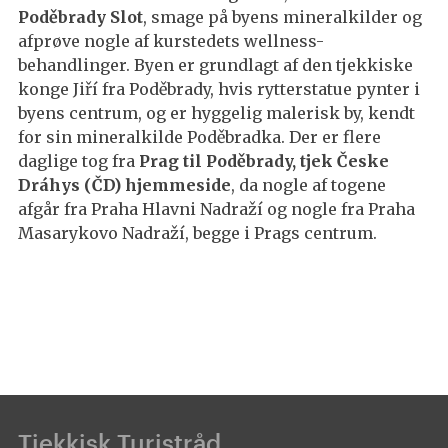
Poděbrady Slot
, smage på byens mineralkilder og
afprøve nogle af kurstedets wellness-
behandlinger. Byen er grundlagt af den tjekkiske
konge Jiří fra Poděbrady, hvis rytterstatue pynter i
byens centrum, og er hyggelig malerisk by, kendt
for sin mineralkilde Poděbradka. Der er flere
daglige tog fra
Prag til Poděbrady, tjek Česke
Dráhys (ČD) hjemmeside
, da nogle af togene
afgår fra Praha Hlavni Nadraží og nogle fra Praha
Masarykovo Nadraží, begge i Prags centrum.
Tjekkisk Turistråd