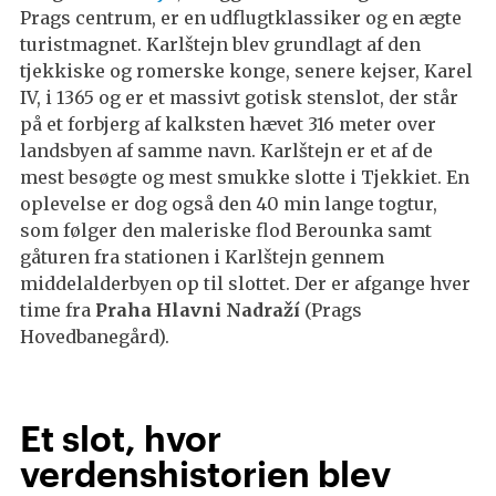
Prags centrum, er en udflugtklassiker og en ægte
turistmagnet. Karlštejn blev grundlagt af den
tjekkiske og romerske konge, senere kejser, Karel
IV, i 1365 og er et massivt gotisk stenslot, der står
på et forbjerg af kalksten hævet 316 meter over
landsbyen af ​​samme navn. Karlštejn er et af de
mest besøgte og mest smukke slotte i Tjekkiet. En
oplevelse er dog også den 40 min lange togtur,
som følger den maleriske flod Berounka samt
gåturen fra stationen i Karlštejn gennem
middelalderbyen op til slottet. Der er afgange hver
time fra
Praha Hlavni Nadraží
(Prags
Hovedbanegård).
Et slot, hvor
verdenshistorien blev