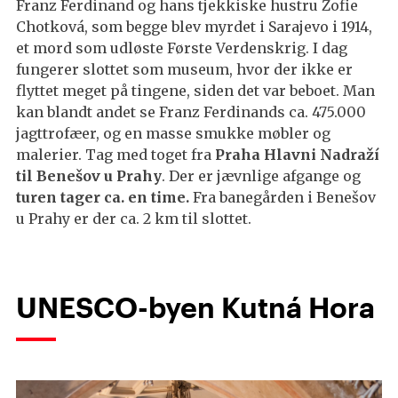
Franz Ferdinand og hans tjekkiske hustru Žofie
Chotková, som begge blev myrdet i Sarajevo i 1914,
et mord som udløste Første Verdenskrig. I dag
fungerer slottet som museum, hvor der ikke er
flyttet meget på tingene, siden det var beboet. Man
kan blandt andet se Franz Ferdinands ca. 475.000
jagttrofæer, og en masse smukke møbler og
malerier. Tag med toget fra
Praha Hlavni Nadraží
til Benešov u Prahy
. Der er jævnlige afgange og
turen tager ca. en time.
Fra banegården i Benešov
u Prahy er der ca. 2 km til slottet.
UNESCO-byen Kutná Hora