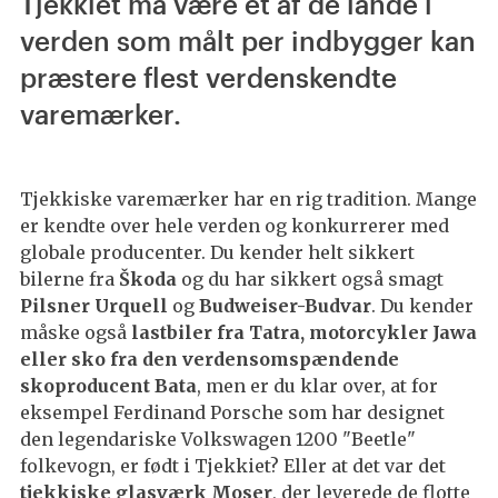
Tjekkiet må være et af de lande i
verden som målt per indbygger kan
præstere flest verdenskendte
varemærker.
Tjekkiske varemærker har en rig tradition. Mange
er kendte over hele verden og konkurrerer med
globale producenter. Du kender helt sikkert
bilerne fra
Škoda
og du har sikkert også smagt
Pilsner Urquell
og
Budweiser-Budvar
. Du kender
måske også
lastbiler fra Tatra, motorcykler Jawa
eller sko fra den verdensomspændende
skoproducent Bata
, men er du klar over, at for
eksempel Ferdinand Porsche som har designet
den legendariske Volkswagen 1200 "Beetle"
folkevogn, er født i Tjekkiet? Eller at det var det
tjekkiske glasværk Moser
, der leverede de flotte