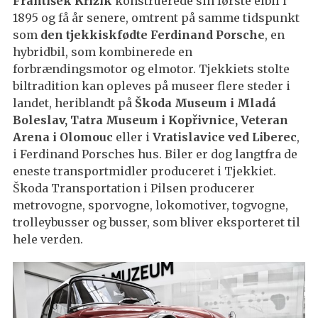
František Křižík
konstruerede sin første elbil i
1895 og få år senere, omtrent på samme tidspunkt
som
den tjekkiskfødte Ferdinand Porsche
, en
hybridbil, som kombinerede en
forbrændingsmotor og elmotor. Tjekkiets stolte
biltradition kan opleves på museer flere steder i
landet, heriblandt på
Škoda Museum i Mladá
Boleslav, Tatra Museum i Kopřivnice, Veteran
Arena i Olomouc
eller i
Vratislavice ved Liberec
,
i Ferdinand Porsches hus. Biler er dog langtfra de
eneste transportmidler produceret i Tjekkiet.
Škoda Transportation i Pilsen producerer
metrovogne, sporvogne, lokomotiver, togvogne,
trolleybusser og busser, som bliver eksporteret til
hele verden.