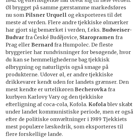
Øl brygget på samme gærstamme markedsføres
nu som
Pilsner Urquell
og eksporteres til det
meste af verden. Flere andre tjekkiske ølmærker
har gjort sig bemærket i verden, f.eks.
Budweiser-
Budvar
fra České Budějovice,
Staropramen
fra
Prag eller
Bernard
fra Humpolec. De fleste
bryggerier har rundvisninger for besøgende, hvor
du kan se hemmelighederne bag tjekkisk
ølbrygning og naturligvis også smage på
produkterne. Udover øl, er andre tjekkiske
drikkevarer kendt uden for landets grænser. Den
mest kendte er urtelikøren
Becherovka
fra
kurbyen Karlovy Vary og den tjekkiske
efterligning af coca-cola, Kofola.
Kofola
blev skabt
under landet kommunistiske periode, men er også
efter de politiske omvæltninger i 1989 Tjekkiets
mest populære læskedrik, som eksporteres til
flere forskellige lande.