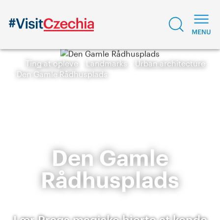
Ting at opleve
Landmarks
Urban architecture
Den Gamle Rådhusplads
Den Gamle
Rådhusplads
Lær Prags magiske hjerte at kende