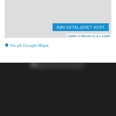
ÅBN DETALJERET KORT
Leaflet
|
© Seznam.cz a.s. a další
Vis på Google Maps