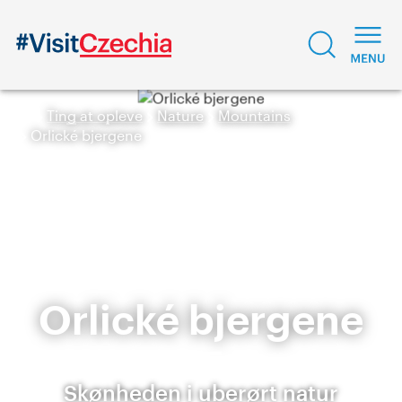
Ting at opleve
Nature
Mountains
Orlické bjergene
Orlické bjergene
Skønheden i uberørt natur