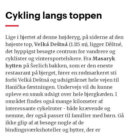
Cykling langs toppen
Lige i hjertet af denne højderyg, på siderne af den
højeste top,
Velká Deštná
(1.115 m), ligger Děštné,
det hyppigst besøgte centrum for vandrere og
cyklister og vintersportelskere. Fra
Masaryk
hytten
på Šerlich bakken, som er den eneste
restaurant på bjerget, fører en rødmarkeret sti
forbi Velká Deštná og udsigttårnet hele vejen til
Hanička-fæstningen. Undervejs vil du kunne
opleve en smuk udsigt over hele bjergkæden. I
området findes også mange kilometer af
interessante cykelruter - både krævende og
nemme, der også passer til familier med børn. Gå
ikke glip af at besøge nogle af de
bindingsværkshoteller og hytter, der er