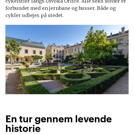
cykelstier langs Divoká Orlice. Alle seks steder er
forbundet med en jernbane og busser. Både og
cykler udlejes på stedet.
En tur gennem levende
historie