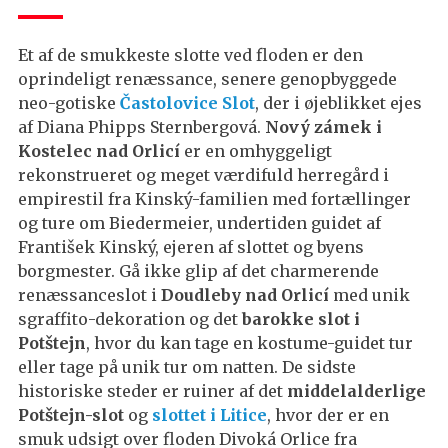
Et af de smukkeste slotte ved floden er den
oprindeligt renæssance, senere genopbyggede
neo-gotiske
Častolovice Slot
, der i øjeblikket ejes
af Diana Phipps Sternbergová.
Nový zámek i
Kostelec nad Orlicí
er en omhyggeligt
rekonstrueret og meget værdifuld herregård i
empirestil fra Kinský-familien med fortællinger
og ture om Biedermeier, undertiden guidet af
František Kinský, ejeren af slottet og byens
borgmester. Gå ikke glip af det charmerende
renæssanceslot i
Doudleby nad Orlicí
med unik
sgraffito-dekoration og det
barokke slot i
Potštejn
, hvor du kan tage en kostume-guidet tur
eller tage på unik tur om natten. De sidste
historiske steder er ruiner af det
middelalderlige
Potštejn-slot
og
slottet i Litice
, hvor der er en
smuk udsigt over floden Divoká Orlice fra