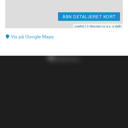
ÅBN DETALJERET KORT
Leaflet
|
© Seznam.cz a.s. a další
Vis på Google Maps