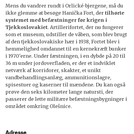
Mens du vandrer rundt i Orlické-bjergene, må du
ikke glemme at besøge Hanička Fort, der
tilhørte
systemet med befæstninger før krigen i
Tjekkoslovakiet
. Artillerifortet, der nu fungerer
som et museum, udstiller de våben, som blev brugt
af den tjekkoslovakiske hær i 1938, Fortet blev i
hemmelighed omdannet til en kernekræft bunker
i 1970'erne. Under fæstningen, i en dybde på 20 til
36 m under jordoverfladen, er der et indviklet
netværk af korridorer, skakter, et unikt
vandbehandlingsanlæg, ammunitionslagre,
spisestuer og kaserner til mændene. Du kan også
prøve den seks kilometer lange natursti, der
passerer de lette militære befæstningsbygninger i
området omkring Olešnice.
Adresse