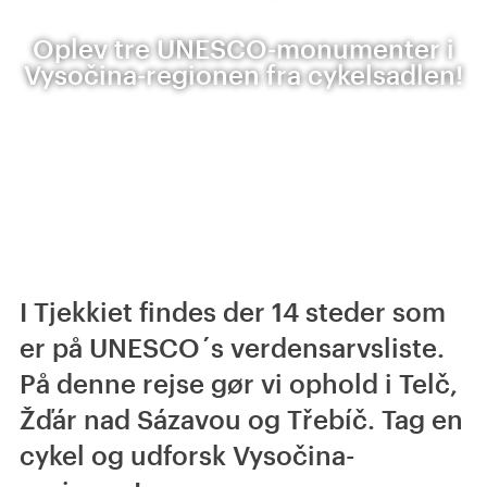
Oplev tre UNESCO-monumenter i
Vysočina-regionen fra cykelsadlen!
I Tjekkiet findes der 14 steder som
er på UNESCO´s verdensarvsliste.
På denne rejse gør vi ophold i Telč,
Žďár nad Sázavou og Třebíč. Tag en
cykel og udforsk Vysočina-