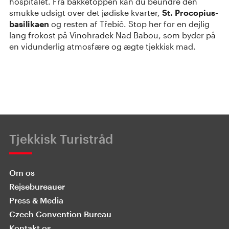
hospitalet. Fra bakketoppen kan du beundre den
smukke udsigt over det jødiske kvarter,
St. Procopius-
basilikaen
og resten af Třebíč. Stop her for en dejlig
lang frokost på Vinohradek Nad Babou, som byder på
en vidunderlig atmosfære og ægte tjekkisk mad.
Tjekkisk Turistråd
Om os
Rejsebureauer
Press & Media
Czech Convention Bureau
Kontakt os