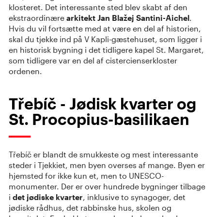
klosteret. Det interessante sted blev skabt af den
ekstraordinære
arkitekt Jan Blažej Santini-Aichel
.
Hvis du vil fortsætte med at være en del af historien,
skal du tjekke ind på V Kapli-gæstehuset, som ligger i
en historisk bygning i det tidligere kapel St. Margaret,
som tidligere var en del af cistercienserkloster
ordenen.
Třebíč - Jødisk kvarter og
St. Procopius-basilikaen
Třebíč er blandt de smukkeste og mest interessante
steder i Tjekkiet, men byen overses af mange. Byen er
hjemsted for ikke kun et, men to UNESCO-
monumenter. Der er over hundrede bygninger tilbage
i
det jødiske kvarter
, inklusive to synagoger, det
jødiske rådhus, det rabbinske hus, skolen og