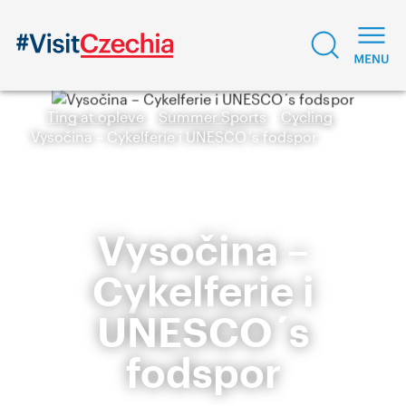
Ting at opleve
Summer Sports
Cycling
Vysočina – Cykelferie i UNESCO´s fodspor
Vysočina –
Cykelferie i
UNESCO´s
fodspor