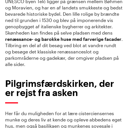
UNESCO byen Telč ligger på grænsen mellem Bøhmen
og Moravien, og har en af landets smukkeste og bedst
bevarede historiske bydel. Den lille rolige by brændte
ned til grunden i 1530 og blev på imponerende vis
genopbygget af italienske bygherrer og arkitekter.
Skønheden kan findes på selve pladsen med dens
renæssance- og barokke huse med farverige facader
.
Tilbring en del af dit besøg ved blot at vandre rundt
og besøge det klassiske renæssanceslot og
parkområderne og gadekær, der omgiver pladsen på
alle sider.
Pilgrimsfærdskirken, der
er rejst fra asken
Her får du muligheden for at lære cisterciensernes
munke og deres liv at kende og opleve abbedens eget
hus, men også basilikaen og munkenes sovesale i