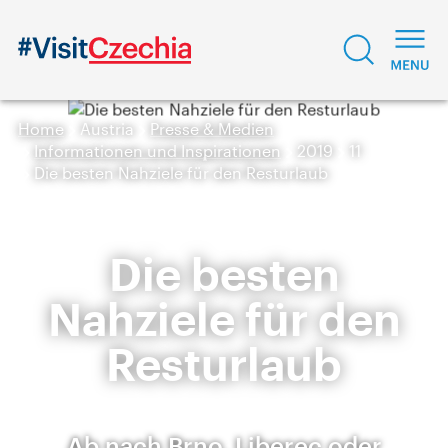
Home
Austria
Presse & Medien
Informationen und Inspirationen
2019
11
Die besten Nahziele für den Resturlaub
Die besten
Nahziele für den
Resturlaub
Ab nach Brno, Liberec oder