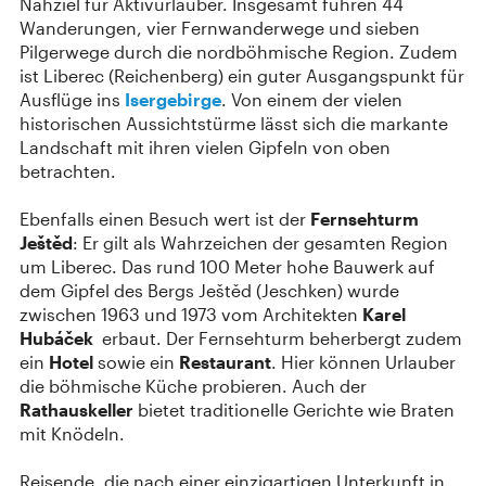
Nahziel für Aktivurlauber. Insgesamt führen 44
Wanderungen, vier Fernwanderwege und sieben
Pilgerwege durch die nordböhmische Region. Zudem
ist Liberec (Reichenberg) ein guter Ausgangspunkt für
Ausflüge ins
Isergebirge
. Von einem der vielen
historischen Aussichtstürme lässt sich die markante
Landschaft mit ihren vielen Gipfeln von oben
betrachten.
Ebenfalls einen Besuch wert ist der
Fernsehturm
Ještěd
: Er gilt als Wahrzeichen der gesamten Region
um Liberec. Das rund 100 Meter hohe Bauwerk auf
dem Gipfel des Bergs Ještěd (Jeschken) wurde
zwischen 1963 und 1973 vom Architekten
Karel
Hubáček
erbaut. Der Fernsehturm beherbergt zudem
ein
Hotel
sowie ein
Restaurant
. Hier können Urlauber
die böhmische Küche probieren. Auch der
Rathauskeller
bietet traditionelle Gerichte wie Braten
mit Knödeln.
Reisende, die nach einer einzigartigen Unterkunft in