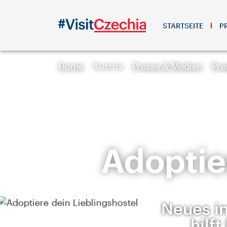
STARTSEITE
P
Home
Austria
Presse & Medien
Pre
Adoptie
Neues in
hilf