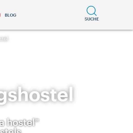
BLOG
SUCHE
stel
gshostel
a hostel"
stels