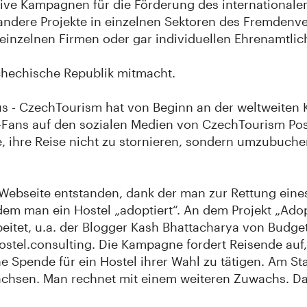
tive Kampagnen für die Förderung des international
andere Projekte in einzelnen Sektoren des Fremdenve
einzelnen Firmen oder gar individuellen Ehrenamtlich
chechische Republik mitmacht.
mus - CzechTourism hat von Beginn an der weltweite
Fans auf den sozialen Medien von CzechTourism Post
e, ihre Reise nicht zu stornieren, sondern umzubuch
e Webseite entstanden, dank der man zur Rettung eine
dem man ein Hostel „adoptiert“. An dem Projekt „Ado
et, u.a. der Blogger Kash Bhattacharya von Budget 
stel.consulting. Die Kampagne fordert Reisende auf, 
e Spende für ein Hostel ihrer Wahl zu tätigen. Am St
chsen. Man rechnet mit einem weiteren Zuwachs. Das