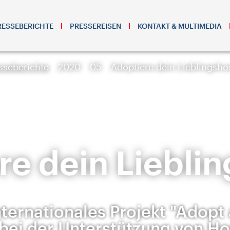
RESSEBERICHTE
PRESSEREISEN
KONTAKT & MULTIMEDIA
sseberichte
2020
05
Adoptiere dein Lieblingsho
re dein Lieblin
ternationales Projekt "Adopt 
t bei der Unterstützung von Ho