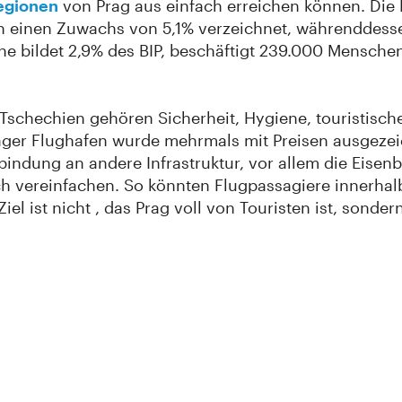
egionen
von Prag aus einfach erreichen können. Die 
en einen Zuwachs von 5,1% verzeichnet, währenddesse
he bildet 2,9% des BIP, beschäftigt 239.000 Menschen 
schechien gehören Sicherheit, Hygiene, touristische 
ager Flughafen wurde mehrmals mit Preisen ausgezeic
indung an andere Infrastruktur, vor allem die Eisen
ch vereinfachen. So könnten Flugpassagiere innerhalb
l ist nicht , das Prag voll von Touristen ist, sonder