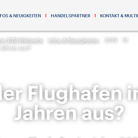
NFOS & NEUIGKEITEN
HANDELSPARTNER
KONTAKT & MULTI
er B2B-Webseite
Infos & Neuigkeiten
2019
12
 Jahren aus?
der Flughafen in
Jahren aus?