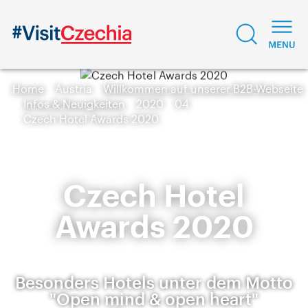
Home
Austria
Willkommen auf unserer B2B-Webseite
Infos & Neuigkeiten
2020
04
Czech Hotel Awards 2020
Czech Hotel
Awards 2020
Besonders Hotels unter dem Motto
"Open mind & open heart"