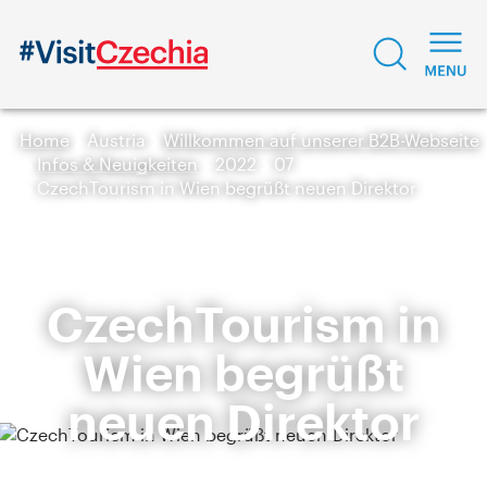
Home
Austria
Willkommen auf unserer B2B-Webseite
Infos & Neuigkeiten
2022
07
CzechTourism in Wien begrüßt neuen Direktor
CzechTourism in
Wien begrüßt
neuen Direktor