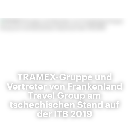
TRAMEX-Gruppe und
Vertreter von Frankenland
Travel Group am
tschechischen Stand auf
der ITB 2019