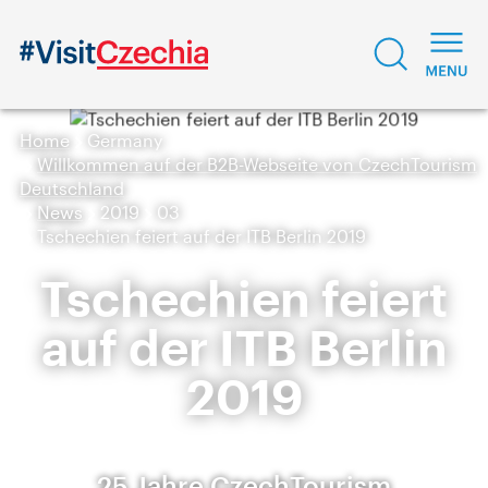
Home
Germany
Willkommen auf der B2B-Webseite von CzechTourism
Deutschland
News
2019
03
Tschechien feiert auf der ITB Berlin 2019
Tschechien feiert
auf der ITB Berlin
2019
25 Jahre CzechTourism