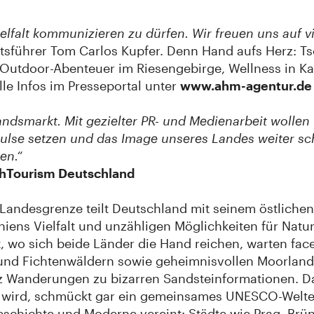
Vielfalt kommunizieren zu dürfen. Wir freuen uns auf 
sführer Tom Carlos Kupfer. Denn Hand aufs Herz: Tsc
 Outdoor-Abenteuer im Riesengebirge, Wellness in 
lle Infos im Presseportal unter
www.ahm-agentur.de
andsmarkt. Mit gezielter PR- und Medienarbeit wollen 
mpulse setzen und das Image unseres Landes weiter sc
en.“
chTourism Deutschland
Landesgrenze teilt Deutschland mit seinem östlichen 
iens Vielfalt und unzähligen Möglichkeiten für Natur
rt, wo sich beide Länder die Hand reichen, warten fa
nd Fichtenwäldern sowie geheimnisvollen Moorlandsc
 Wanderungen zu bizarren Sandsteinformationen. Das
t wird, schmückt gar ein gemeinsames UNESCO-Welter
schichte und Moderne vereint: Städte wie Prag, Brün