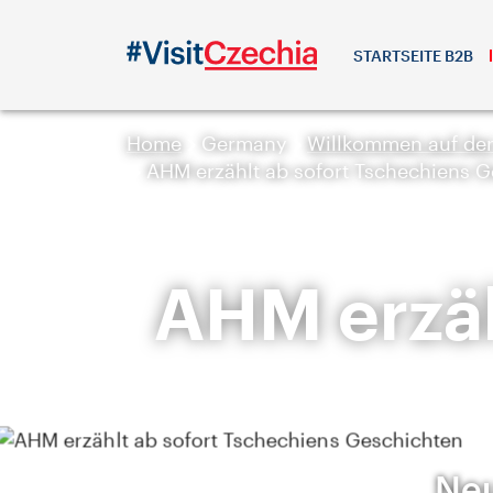
STARTSEITE B2B
Home
Germany
Willkommen auf de
AHM erzählt ab sofort Tschechiens 
AHM erzäh
Neu