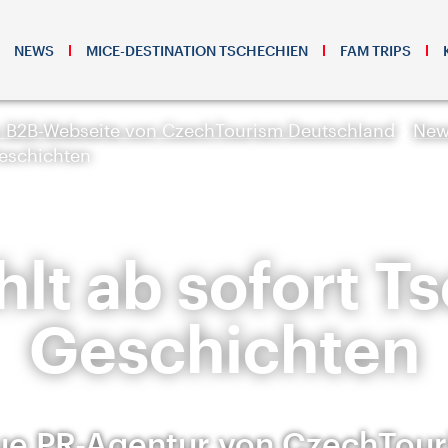
NEWS
MICE-DESTINATION TSCHECHIEN
FAM TRIPS
r B2B-Webseite von CzechTourism Deutschland
New
Geschichten
lt ab sofort T
Geschichten
e PR-Agentur von CzechTou