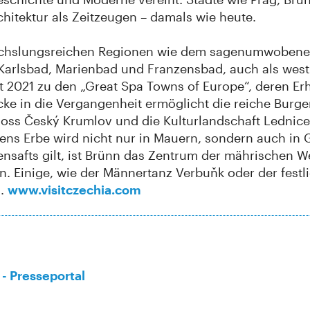
chitektur als Zeitzeugen – damals wie heute.
wechslungsreichen Regionen wie dem sagenumwobene
. Karlsbad, Marienbad und Franzensbad, auch als we
it 2021 zu den „Great Spa Towns of Europe“, deren 
ke in die Vergangenheit ermöglicht die reiche Burge
loss Český Krumlov und die Kulturlandschaft Lednic
ns Erbe wird nicht nur in Mauern, sondern auch in 
nsafts gilt, ist Brünn das Zentrum der mährischen We
. Einige, wie der Männertanz Verbuňk oder der festlic
s.
www.visitczechia.com
- Presseportal