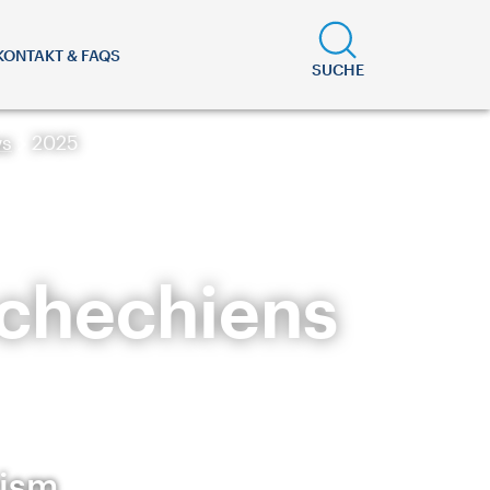
KONTAKT & FAQS
SUCHE
s
2025
schechiens
rism