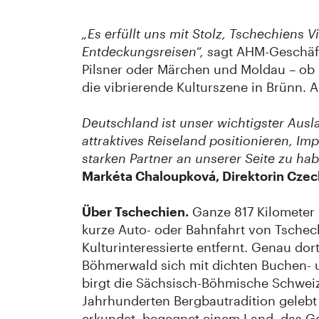
„Es erfüllt uns mit Stolz, Tschechiens 
Entdeckungsreisen“, s
agt AHM-Geschäft
Pilsner oder Märchen und Moldau – ob
die vibrierende Kulturszene in Brünn. A
Deutschland ist unser wichtigster Ausl
attraktives Reiseland positionieren, I
starken Partner an unserer Seite zu hab
Markéta Chaloupková, Direktorin Cze
Über Tschechien.
Ganze 817 Kilometer 
kurze Auto- oder Bahnfahrt von Tschech
Kulturinteressierte entfernt. Genau do
Böhmerwald sich mit dichten Buchen- u
birgt die Sächsisch-Böhmische Schweiz
Jahrhunderten Bergbautradition geleb
erkundet, begegnet einem Land, das Ge