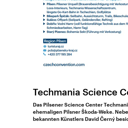
Techmania Science C
Das Pilsener Science Center Techmania
ehemaligen Pilsner Škoda-Weke. Neben
bekannten Künstlers David Černý besi