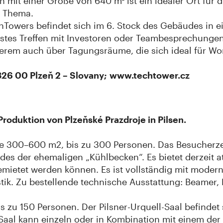
n mit einer Größe von 640 m² ist ein idealer Ort für
m Thema.
chTowers befindet sich im 6. Stock des Gebäudes i
 erstes Treffen mit Investoren oder Teambesprechunge
erem auch über Tagungsräume, die sich ideal für Wo
326 00 Plzeň 2 – Slovany; www.techtower.cz
oduktion von Plzeňské Prazdroje in Pilsen.
e 300–600 m2, bis zu 300 Personen. Das Besucherze
es der ehemaligen „Kühlbecken“. Es bietet derzeit att
emietet werden können. Es ist vollständig mit modern
stik. Zu bestellende technische Ausstattung: Beamer
s zu 150 Personen. Der Pilsner-Urquell-Saal befindet
-Saal kann einzeln oder in Kombination mit einem der 