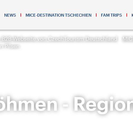
NEWS
MICE-DESTINATION TSCHECHIEN
FAM TRIPS
r B2B-Webseite von CzechTourism Deutschland
MIC
n Pilsen
hmen - Region