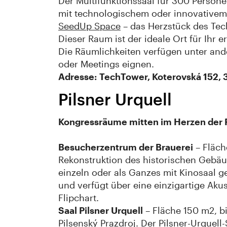
Der Multifunktionssaal für 300 Persone
mit technologischem oder innovative
SeedUp Space
– das Herzstück des Te
Dieser Raum ist der ideale Ort für Ihr
Die Räumlichkeiten verfügen unter and
oder Meetings eignen.
Adresse: TechTower, Koterovská 152, 
Pilsner Urquell
Kongressräume mitten im Herzen der Pr
Besucherzentrum der Brauerei
– Fläch
Rekonstruktion des historischen Gebäud
einzeln oder als Ganzes mit Kinosaal g
und verfügt über eine einzigartige Aku
Flipchart.
Saal Pilsner Urquell
– Fläche 150 m2, bi
Pilsenský Prazdroj. Der Pilsner-Urquell