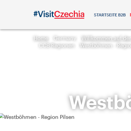
STARTSEITE B2B
Home
Germany
Willkommen auf de
CCB Regionen
Westböhmen - Regio
Westbö