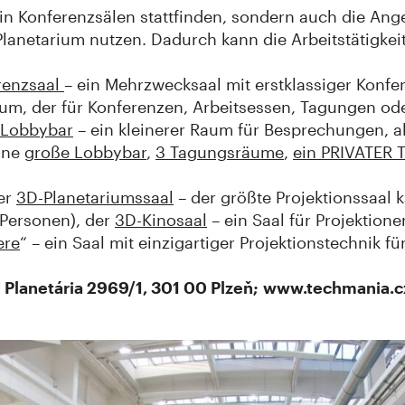
 in Konferenzsälen stattfinden, sondern auch die An
lanetarium nutzen. Dadurch kann die Arbeitstätigke
renzsaal
– ein Mehrzwecksaal mit erstklassiger Konfe
Raum, der für Konferenzen, Arbeitsessen, Tagungen od
 Lobbybar
– ein kleinerer Raum für Besprechungen, a
ine g
roße Lobbybar
,
3 Tagungsräume
,
ein PRIVATER
er
3D-Planetariumssaal
– der größte Projektionssaal 
 Personen), der
3D-Kinosaal
– ein Saal für Projektion
ere
“ – ein Saal mit einzigartiger Projektionstechnik
 Planetária 2969/1, 301 00 Plzeň; www.techmania.c