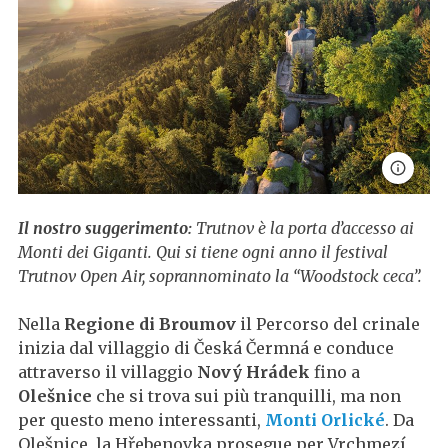
Il nostro suggerimento:
Trutnov è la porta d’accesso ai
Monti dei Giganti. Qui si tiene ogni anno il festival
Trutnov Open Air, soprannominato la “Woodstock ceca”.
Nella
Regione di Broumov
il Percorso del crinale
inizia dal villaggio di Česká Čermná e conduce
attraverso il villaggio
Nový Hrádek
fino a
Olešnice
che si trova sui più tranquilli, ma non
per questo meno interessanti,
Monti Orlické
. Da
Olešnice, la Hřebenovka prosegue per Vrchmezí,