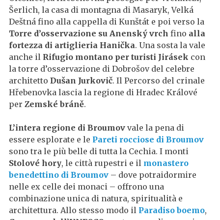
Šerlich, la casa di montagna di Masaryk, Velká
Deštná fino alla cappella di Kunštát e poi verso la
Torre d’osservazione su Anenský vrch
fino
alla
fortezza di artiglieria Hanička
. Una sosta la vale
anche il
Rifugio montano per turisti Jirásek
con
la torre d’osservazione di Dobrošov del celebre
architetto
Dušan Jurkovič
. Il Percorso del crinale
Hřebenovka lascia la regione di Hradec Králové
per
Zemské bráně
.
L’intera regione di Broumov
vale la pena di
essere esplorate e le
Pareti rocciose di Broumov
sono tra le più belle di tutta la Cechia. I monti
Stolové hory
, le città rupestri e il
monastero
benedettino di Broumov
– dove potraidormire
nelle ex celle dei monaci – offrono una
combinazione unica di natura, spiritualità e
architettura. Allo stesso modo il
Paradiso boemo
,