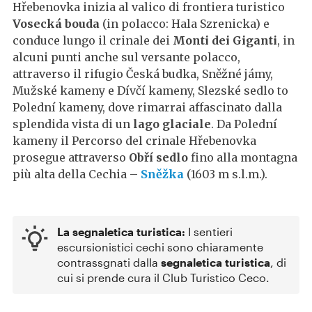
Hřebenovka inizia al valico di frontiera turistico
Vosecká bouda
(in polacco: Hala Szrenicka) e
conduce lungo il crinale dei
Monti dei Giganti
, in
alcuni punti anche sul versante polacco,
attraverso il rifugio Česká budka, Sněžné jámy,
Mužské kameny e Dívčí kameny, Slezské sedlo to
Polední kameny, dove rimarrai affascinato dalla
splendida vista di un
lago glaciale
. Da Polední
kameny il Percorso del crinale Hřebenovka
prosegue attraverso
Obří sedlo
fino alla montagna
più alta della Cechia –
Sněžka
(1603 m s.l.m.).
La segnaletica turistica:
I sentieri
escursionistici cechi sono chiaramente
contrassgnati dalla
segnaletica turistica
, di
cui si prende cura il Club Turistico Ceco.