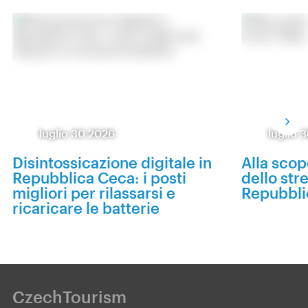
luglio 30 2026
luglio 
Disintossicazione digitale in
Alla scop
Repubblica Ceca: i posti
dello str
migliori per rilassarsi e
Repubbli
ricaricare le batterie
CzechTourism