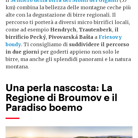
Il
Sentiero della birra dei Monti dei Giganti
(35
km) combina la bellezza delle montagne ceche più
alte con la degustazione di birre regionali. Il
percorso ti porterà a diversi micro birrifici locali,
come ad esempio
Hendrych
,
Trautenberk
,
il
birrificio Pecký
,
Pivovarská Bašta
a
Friesovy
boudy
. Ti consigliamo di
suddividere il percorso
in due giorni
per goderti appieno non solo le
birre, ma anche gli splendidi panorami e la natura
montana.
Una perla nascosta: La
Regione di Broumov e il
Paradiso boemo