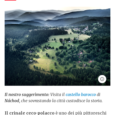
Il nostro suggerimento:
Visita il
castello barocco
di
Náchod
, che sovrastando la città custodisce la storia.
Il crinale ceco-polacco
è uno dei più pittoreschi