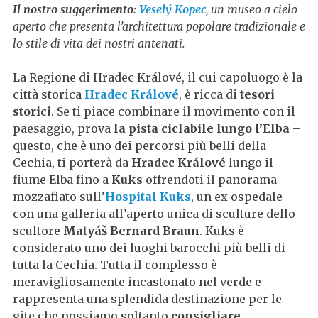
Il nostro suggerimento:
Veselý Kopec
, un museo a cielo
aperto che presenta l’architettura popolare tradizionale e
lo stile di vita dei nostri antenati.
La Regione di Hradec Králové, il cui capoluogo è la
città storica
Hradec Králové
, è ricca di
tesori
storici
. Se ti piace combinare il movimento con il
paesaggio, prova
la pista ciclabile lungo l’Elba
–
questo, che è uno dei percorsi più belli della
Cechia, ti porterà da
Hradec Králové
lungo il
fiume Elba fino a
Kuks
offrendoti il panorama
mozzafiato sull’
Hospital Kuks
, un ex ospedale
con una galleria all’aperto unica di sculture dello
scultore
Matyáš Bernard Braun
. Kuks è
considerato uno dei luoghi barocchi più belli di
tutta la Cechia. Tutta il complesso è
meravigliosamente incastonato nel verde e
rappresenta una splendida destinazione per le
gite che possiamo soltanto
consigliare