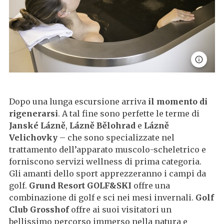
Dopo una lunga escursione arriva
il momento di
rigenerarsi
. A tal fine sono perfette le terme di
Janské Lázně
,
Lázně Bělohrad
e
Lázně
Velichovky
– che sono specializzate nel
trattamento dell’apparato muscolo-scheletrico e
forniscono servizi wellness di prima categoria.
Gli amanti dello sport apprezzeranno i campi da
golf.
Grund Resort GOLF&SKI
offre una
combinazione di golf e sci nei mesi invernali.
Golf
Club Grosshof
offre ai suoi visitatori un
bellissimo percorso immerso nella natura e