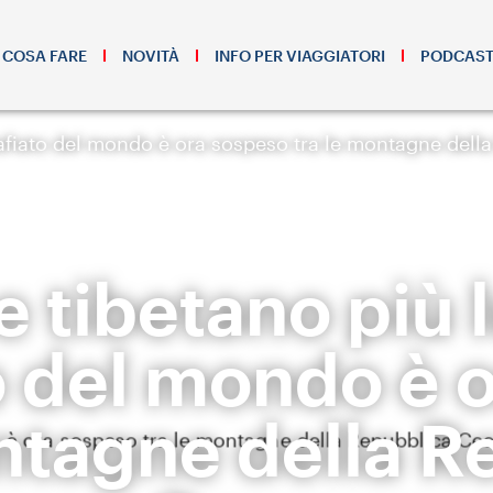
COSA FARE
NOVITÀ
INFO PER VIAGGIATORI
PODCAS
zafiato del mondo è ora sospeso tra le montagne dell
te tibetano più 
 del mondo è 
ontagne della R