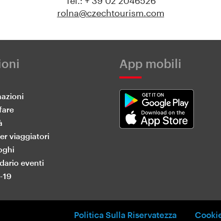
Tel.: + 39 02 2046526
rolna@czechtourism.com
ioni
App mobili
nazioni
fare
à
er viaggiatori
oghi
dario eventi
-19
Politica Sulla Riservatezza
Cookie