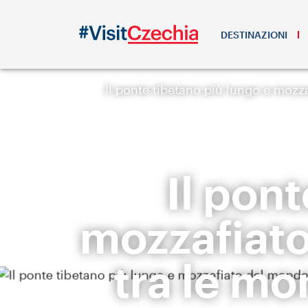
DESTINAZIONI
Il ponte tibetano più lungo e moz
Il pon
mozzafiato
tra le m