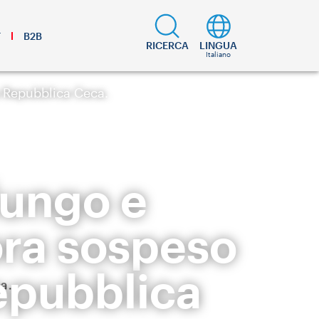
T
B2B
RICERCA
LINGUA
Italiano
a Repubblica Ceca.
lungo e
ora sospeso
epubblica