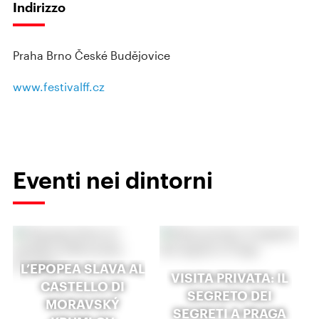
Indirizzo
Praha Brno České Budějovice
www.festivalff.cz
Eventi nei dintorni
L’EPOPEA SLAVA AL
VISITA PRIVATA: IL
CASTELLO DI
SEGRETO DEI
MORAVSKÝ
SEGRETI A PRAGA