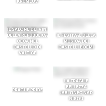
KRUMLOV
IL SALONE DEI VINI
DELLA REPUBBLICA
IL FESTIVAL DELLA
CECA NEL
MUSICA DEI
CASTELLO DI
CASTELLI BOEMI
VALTICE
LA FRAGILE
BELLEZZA
PRAGUE PRIDE
JABLONEC NAD
NISOU