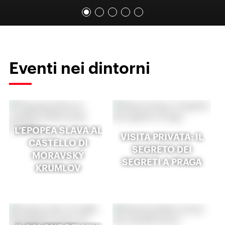
Eventi nei dintorni
L’EPOPEA SLAVA AL
VISITA PRIVATA: IL
CASTELLO DI
SEGRETO DEI
MORAVSKÝ
SEGRETI A PRAGA
KRUMLOV