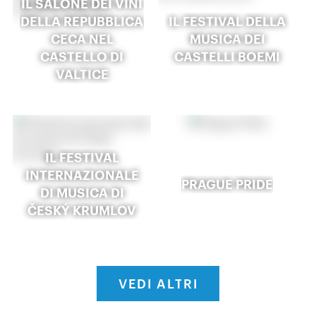
IL SALONE DEI VINI
DELLA REPUBBLICA
IL FESTIVAL DELLA
CECA NEL
MUSICA DEI
CASTELLO DI
CASTELLI BOEMI
VALTICE
IL FESTIVAL
INTERNAZIONALE
PRAGUE PRIDE
DI MUSICA DI
ČESKÝ KRUMLOV
VEDI ALTRI