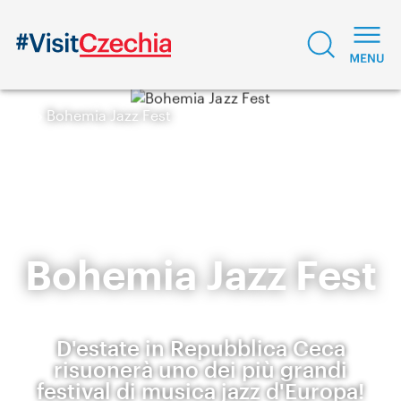
Bohemia Jazz Fest
Bohemia Jazz Fest
D'estate in Repubblica Ceca
risuonerà uno dei più grandi
festival di musica jazz d'Europa!