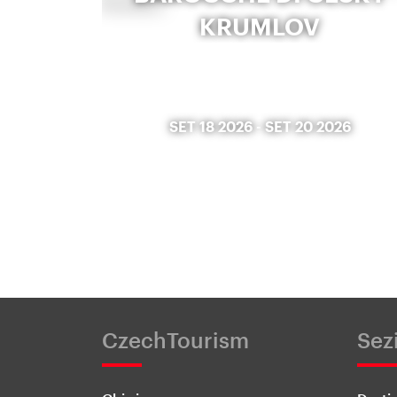
KRUMLOV
SET 18 2026
-
SET 20 2026
CzechTourism
Sez