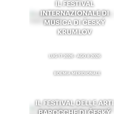
IL FESTIVAL
INTERNAZIONALE DI
MUSICA DI ČESKÝ
KRUMLOV
LUG 17 2026
-
AGO 8 2026
BOEMIA MERIDIONALE
IL FESTIVAL DELLE ARTI
BAROCCHE DI ČESKÝ