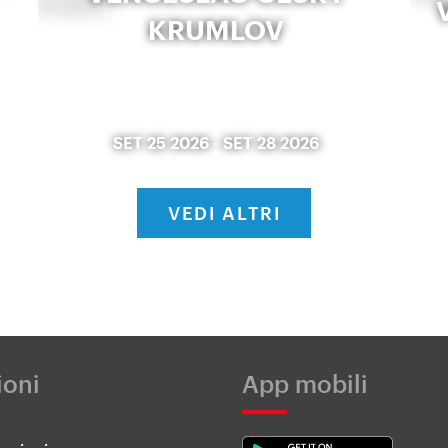
KRUMLOV
SET 25 2026
-
SET 28 2026
VEDI ALTRI
ioni
App mobili