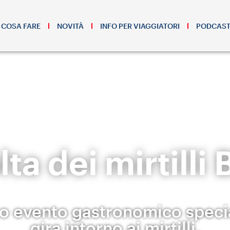
COSA FARE
NOVITÀ
INFO PER VIAGGIATORI
PODCAS
lta dei mirtilli
to evento gastronomico specia
gira intorno ai mirtilli.