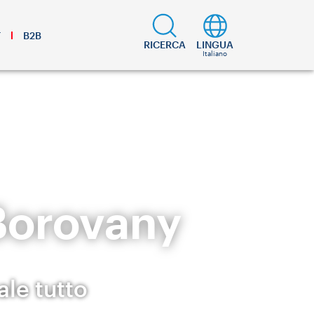
T
B2B
RICERCA
LINGUA
Italiano
 Borovany
le tutto