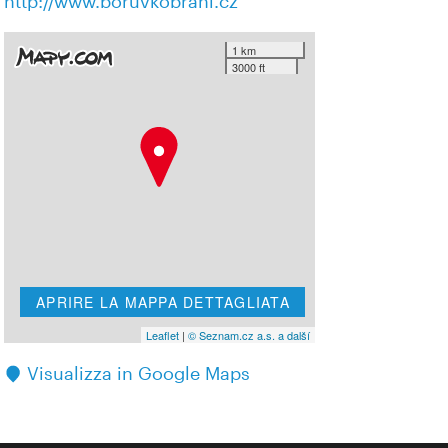
http://www.boruvkobrani.cz
1 km
3000 ft
APRIRE LA MAPPA DETTAGLIATA
Leaflet
|
© Seznam.cz a.s. a další
Visualizza in Google Maps