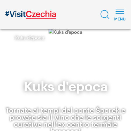
Kuks d'epoca
Kuks d'epoca
Tornate ai tempi del conte Šporek e
provate sia il vino che le sorgenti
curative nell'ex centro termale