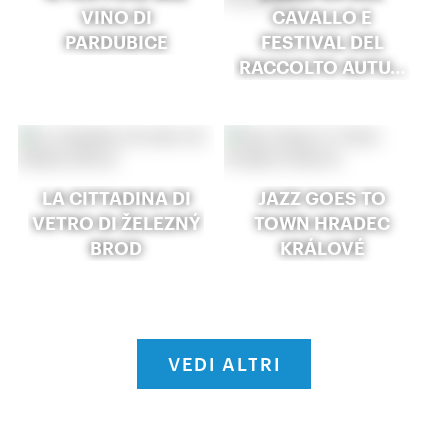
VINO DI
CAVALLO E
PARDUBICE
FESTIVAL DEL
RACCOLTO AUTU…
LA CITTADINA DI
JAZZ GOES TO
VETRO DI ŽELEZNÝ
TOWN HRADEC
BROD
KRÁLOVÉ
VEDI ALTRI