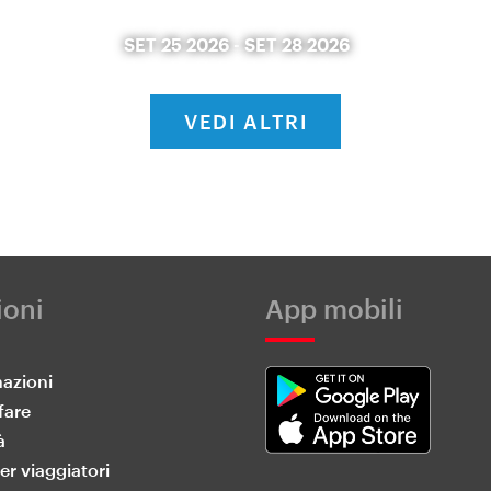
SET 25 2026
-
SET 28 2026
VEDI ALTRI
ioni
App mobili
nazioni
fare
à
er viaggiatori