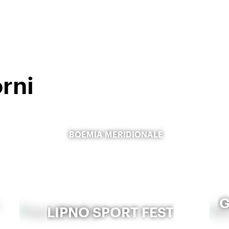
orni
BOEMIA MERIDIONALE
G
LIPNO SPORT FEST