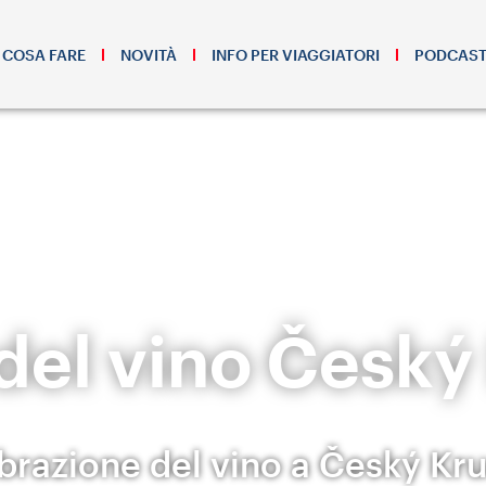
COSA FARE
NOVITÀ
INFO PER VIAGGIATORI
PODCAS
 del vino Česk
brazione del vino a Český Kr