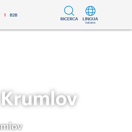
T
B2B
RICERCA
LINGUA
Italiano
ý Krumlov
umlov