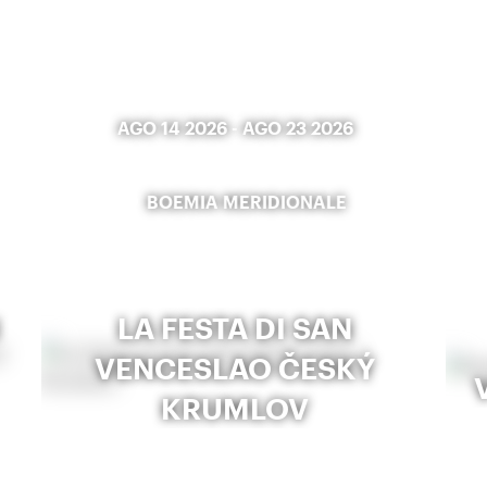
AGO 14 2026
-
AGO 23 2026
BOEMIA MERIDIONALE
LA FESTA DI SAN
VENCESLAO ČESKÝ
KRUMLOV