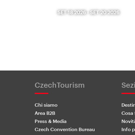
SET 18 2026
-
SET 20 2026
CzechTourism
Sez
Chi siamo
Desti
Area B2B
Cosa 
Press & Media
Novit
Czech Convention Bureau
Info p