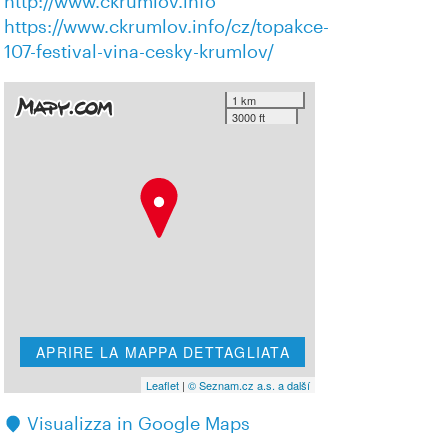
http://www.ckrumlov.info
https://www.ckrumlov.info/cz/topakce-
107-festival-vina-cesky-krumlov/
1 km
3000 ft
APRIRE LA MAPPA DETTAGLIATA
Leaflet
|
© Seznam.cz a.s. a další
Visualizza in Google Maps