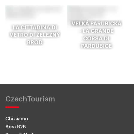
VELKÁ PARUBICKÁ
LA CITTADINA DI
- LA GRANDE
VETRO DI ŽELEZNÝ
CORSA DI
BROD
PARDUBICE
CzechTourism
Chi siamo
Area B2B