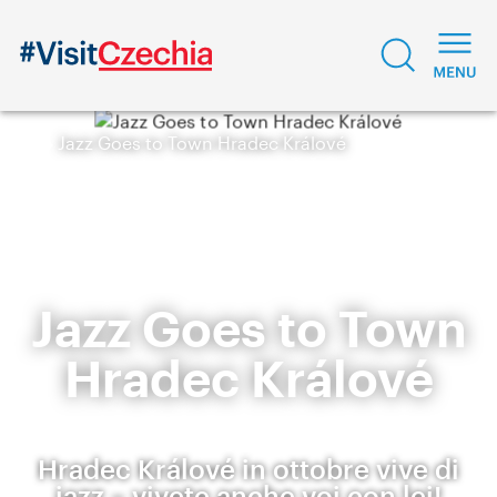
Jazz Goes to Town Hradec Králové
Jazz Goes to Town
Hradec Králové
Hradec Králové in ottobre vive di
jazz – vivete anche voi con lei!