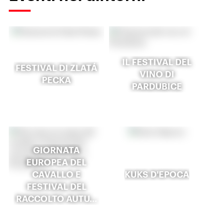
IL FESTIVAL DEL
FESTIVAL DI ZLATÁ
VINO DI
PECKA
PARDUBICE
GIORNATA
EUROPEA DEL
CAVALLO E
KUKS D'EPOCA
FESTIVAL DEL
RACCOLTO AUTU…