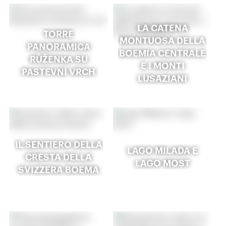
LA CATENA
TORRE
MONTUOSA DELLA
PANORAMICA
BOEMIA CENTRALE
RŮŽENKA SU
E I MONTI
PASTEVNÍ VRCH
LUSAZIANI
IL SENTIERO DELLA
LAGO MILADA E
CRESTA DELLA
LAGO MOST
SVIZZERA BOEMA