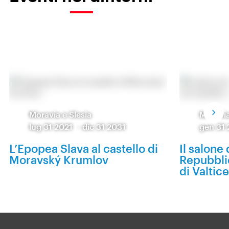
Moravia e Slesia
Moravia
lug 31 2021
-
dic 31 2031
gen 31
L’Epopea Slava al castello di
Il salone 
Moravský Krumlov
Repubbli
di Valtic