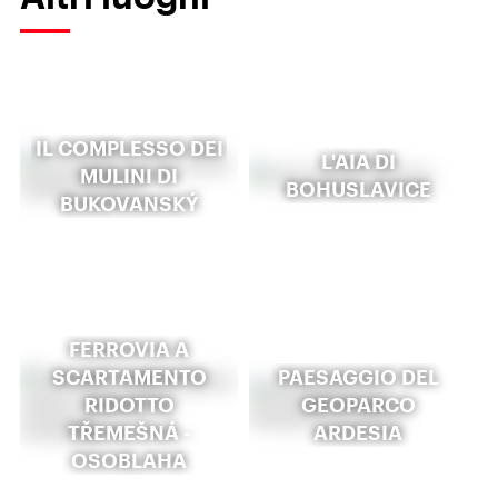
IL COMPLESSO DEI
L'AIA DI
MULINI DI
BOHUSLAVICE
BUKOVANSKÝ
FERROVIA A
SCARTAMENTO
PAESAGGIO DEL
RIDOTTO
GEOPARCO
TŘEMEŠNÁ -
ARDESIA
OSOBLAHA