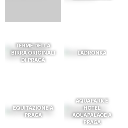
TERME DELLA
BIRRA ORIGINALI
LADRONKA
DI PRAGA
AQUAPARK E
EQUITAZIONE A
HOTEL
PRAGA
AQUAPALACE A
PRAGA