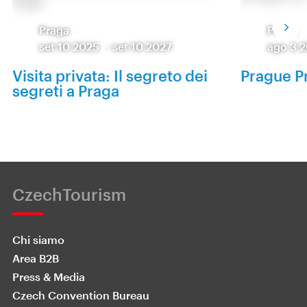
Praga
Praga
set 10 2025
-
set 10 2027
ago 3 
Visita privata: Il segreto dei
Prague P
segreti a Praga
CzechTourism
Chi siamo
Area B2B
Press & Media
Czech Convention Bureau