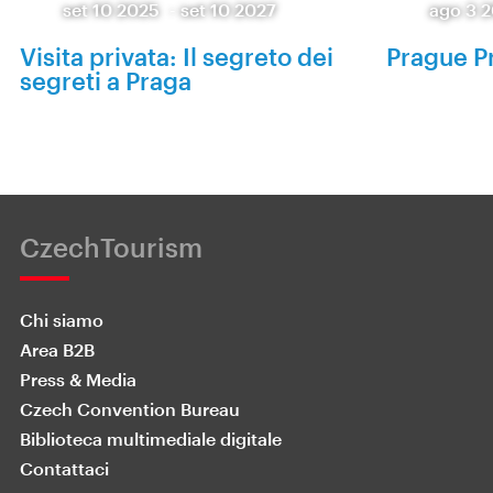
set 10 2025
-
set 10 2027
ago 3 
Visita privata: Il segreto dei
Prague P
segreti a Praga
CzechTourism
Chi siamo
Area B2B
Press & Media
Czech Convention Bureau
Biblioteca multimediale digitale
Contattaci