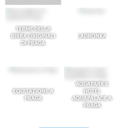
TERME DELLA
BIRRA ORIGINALI
LADRONKA
DI PRAGA
AQUAPARK E
EQUITAZIONE A
HOTEL
PRAGA
AQUAPALACE A
PRAGA