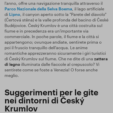
l'anno, offre una navigazione tranquilla attraverso il
Parco Nazionale della Selva Boema
, il lago artificiale
di
Lipno
, il canyon aperto sotto la "Parete del diavolo"
(Čertová stěna) e la valle profonda del bacino di České
Budějovice. Český Krumlov è una città costruita sul
fiume e in precedenza era un'importante via
commerciale. In poche parole, il fiume e la città si
appartengono; ovunque andiate, sentirete prima o
poi il fruscio tranquillo dell'acqua. Le anime
romantiche apprezzeranno sicuramente i giri turistici
di Český Krumlov sul fiume. Che ne dite di una
zattera
di legno
illuminata dalle fiaccole al crepuscolo? Vi
sentirete come se foste a Venezia! O forse anche
meglio.
Suggerimenti per le gite
nei dintorni di Český
Krumlov