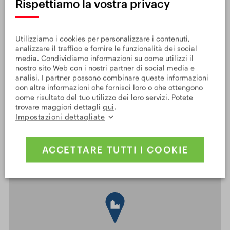
Infocentrum Český Krumlov, Náměstí Svornosti 2,
Rispettiamo la vostra privacy
38101 Český Krumlov
info@ckrumlov.info
Utilizziamo i cookies per personalizzare i contenuti,
+420 380 704 623
analizzare il traffico e fornire le funzionalità dei social
media. Condividiamo informazioni su come utilizzi il
https://www.ckrumlov.info/en/cesky-krumlov/
nostro sito Web con i nostri partner di social media e
analisi. I partner possono combinare queste informazioni
https://www.ckrumlov.info/en/infocenter-cesky-
con altre informazioni che fornisci loro o che ottengono
krumlov/
come risultato del tuo utilizzo dei loro servizi. Potete
trovare maggiori dettagli
qui
.
Impostazioni dettagliate
1 km
3000 ft
ACCETTARE TUTTI I COOKIE