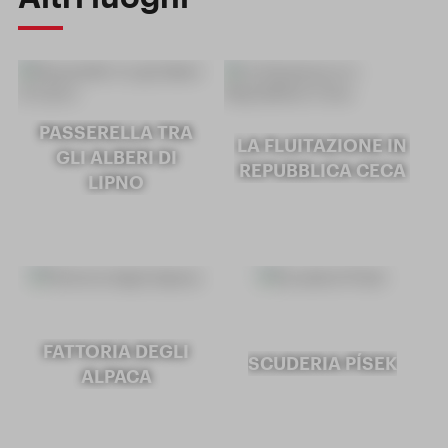
PASSERELLA TRA
LA FLUITAZIONE IN
GLI ALBERI DI
REPUBBLICA CECA
LIPNO
FATTORIA DEGLI
SCUDERIA PÍSEK
ALPACA