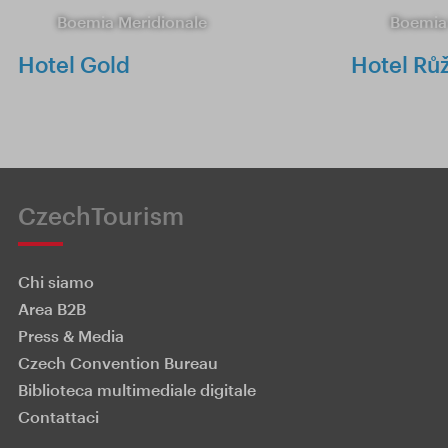
Boemia Meridionale
Boemia
Hotel Gold
Hotel Rů
CzechTourism
Chi siamo
Area B2B
Press & Media
Czech Convention Bureau
Biblioteca multimediale digitale
Contattaci