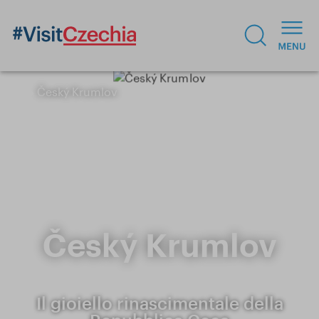
Český Krumlov
Český Krumlov
Il gioiello rinascimentale della