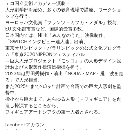
ェコ国立芸術アカデミー演劇・
人形劇学部を始め、多くの教育現場で講座、ワークショ
ップを行う。
ヨーロッパ文化賞「フランツ・カフカ・メダル」授与、
EU 文化都市賞など、国際的受賞多数。
日本国内では、NHK「みんなのうた」映像制作、
「SWITCHインタビュー達人達」出演、
東京オリンピック・パラリンピックの公式文化プログラ
ム「東京2020NIPPONフェスティバル
～巨大人形プロジェクト『モッコ』」の人形デザイン設
計および人形製作操演総指揮を担う。
2023年は野田秀樹作・演出「NODA・MAP～兎、波を走
る」で人形担当。
また2025年までの3ヶ年計画で台湾での巨大人形劇を監
督中。
極小から巨大まで、あらゆる人形（＝フィギュア）を創
造し操演するところから、
フィギュアアートシアタの第一人者とされる。
facebookアカウン