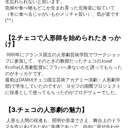
生忘れられないと思います。
気候や食べ物もどこか生まれ育った北海道に似ていて
（冬に食べるじゃがいもがメッチャ旨い）、気が楽です
(^^♪
【2.チェコで人形師を始められたきっか
け】
1991年にフランス国立の人形劇芸術学院でワークショッ
プに参加して、そのときの教授だったチェコのJosef
Krofta(人形劇監督)にプラハへ来ないかと誘ってもらった
のがキッカケです。
最初はDAMU(チェコ国立芸術アカデミー演劇・人形劇学
部)で学生していたのですが、ヨセフの国際プロジェクト
に役者として使ってもらったのがプロデヴューでした。
【3.チェコの人形劇の魅力】
人形も人間の役者も、照明や音楽でさえ、舞台上のドラ
マを作りあげるために等価であって、自由に混ぜ合わせ