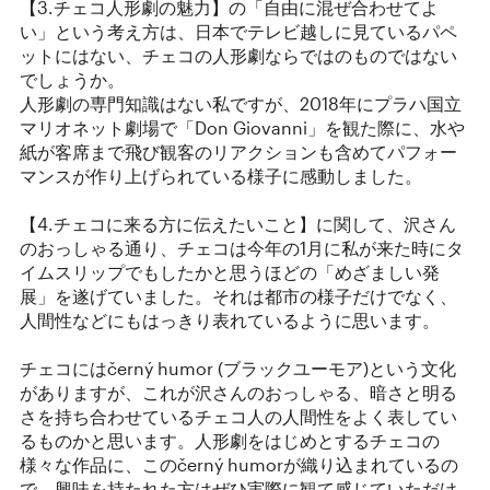
【3.チェコ人形劇の魅力】の「自由に混ぜ合わせてよ
い」という考え方は、日本でテレビ越しに見ているパペ
ットにはない、チェコの人形劇ならではのものではない
でしょうか。
人形劇の専門知識はない私ですが、2018年にプラハ国立
マリオネット劇場で「Don Giovanni」を観た際に、水や
紙が客席まで飛び観客のリアクションも含めてパフォー
マンスが作り上げられている様子に感動しました。
【4.チェコに来る方に伝えたいこと】に関して、沢さん
のおっしゃる通り、チェコは今年の1月に私が来た時にタ
イムスリップでもしたかと思うほどの「めざましい発
展」を遂げていました。それは都市の様子だけでなく、
人間性などにもはっきり表れているように思います。
チェコにはčerný humor (ブラックユーモア)という文化
がありますが、これが沢さんのおっしゃる、暗さと明る
さを持ち合わせているチェコ人の人間性をよく表してい
るものかと思います。人形劇をはじめとするチェコの
様々な作品に、このčerný humorが織り込まれているの
で、興味を持たれた方はぜひ実際に観て感じていただけ