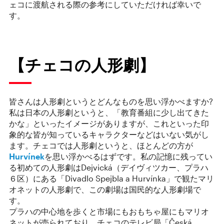
ェコに渡航される際の参考にしていただければ幸いで
す。
【チェコの人形劇】
皆さんは人形劇というとどんなものを思い浮かべますか?
私は日本の人形劇というと、「教育番組に少し出てきた
かな」といったイメージがありますが、これといった印
象的な皆が知っているキャラクターなどはいない気がし
ます。チェコでは人形劇というと、ほとんどの方が
Hurvínek
を思い浮かべるはずです。私の記憶に残ってい
る初めての人形劇はDejvická（デイヴィツカー、プラハ
６区）にある「Divadlo Spejbla a Hurvínka」で観たマリ
オネットの人形劇で、この劇場は国民的な人形劇場で
す。
プラハの中心地を歩くと市場にもおもちゃ屋にもマリオ
ネットが売られており、チェコのテレビ局「Česká