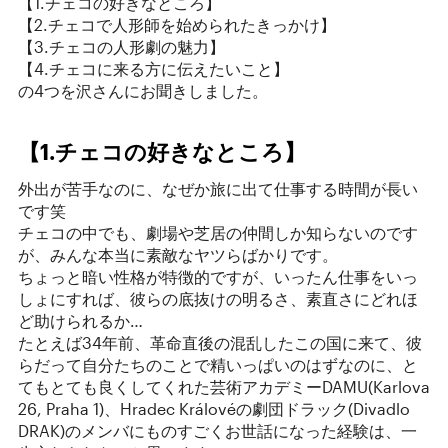
【1.チェコの好きなところ】
【2.チェコで人形師を始められたきっかけ】
【3.チェコの人形劇の魅力】
【4.チェコに来る方に伝えたいこと】
の4つを沢さんにお聞きしました。
【1.チェコの好きなところ】
外出が苦手なのに、なぜか旅に出て仕事する時間が長い
です笑
チェコの中でも、劇場や芝居の仲間しか知らないのです
が、みんな本当に素敵なヤツらばかりです。
ちょっと暗い性格が特徴的ですが、いったん仕事をいっ
しょにすれば、彼らの底抜けの明るさ、素直さにどれほ
ど助けられるか…
たとえば34年前、革命直後の混乱したこの国に来て、彼
らだって自分たちのことで精いっぱいのはずなのに、と
てもとても良くしてくれた芸術アカデミーDAMU(Karlova
26, Praha 1)、Hradec Královéの劇団ドラック(Divadlo
DRAK)のメンバにものすごくお世話になった経験は、一