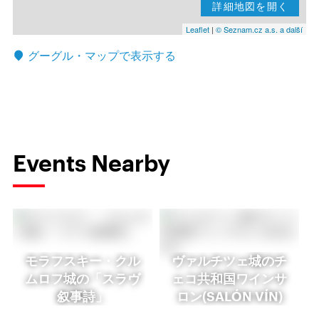
詳細地図を開く
Leaflet
|
© Seznam.cz a.s. a další
グーグル・マップで表示する
Events Nearby
モラフスキー・クル
ヴァルチツェ城のチ
ムロフ城の「スラヴ
ェコ共和国ワインサ
叙事詩」
ロン(SALÓN VÍN)