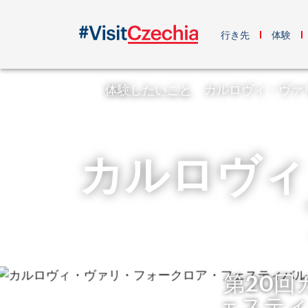
行き先
体験
体験したいこと
カルロヴィ・ヴァ
カルロヴィ
第20
ェスティ