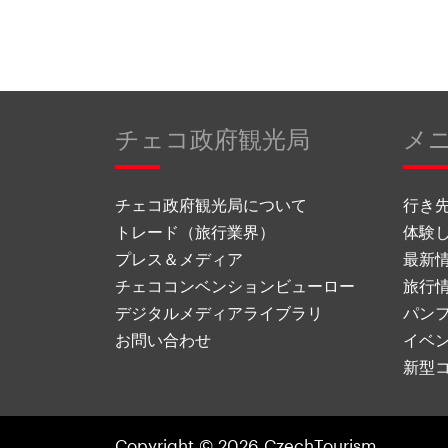
チェコ政府観光局
メ
チェコ政府観光局について
行き
トレード（旅行業界）
体験
プレス＆メディア
最新
チェココンベンションビューロー
旅行
デジタルメディアライブラリ
パン
お問い合わせ
イベ
新型
Copyright © 2026 CzechTourism