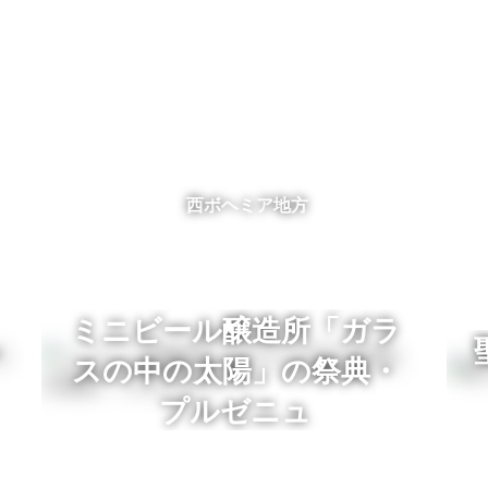
西ボヘミア地方
ミニビール醸造所「ガラ
スの中の太陽」の祭典・
プルゼニュ