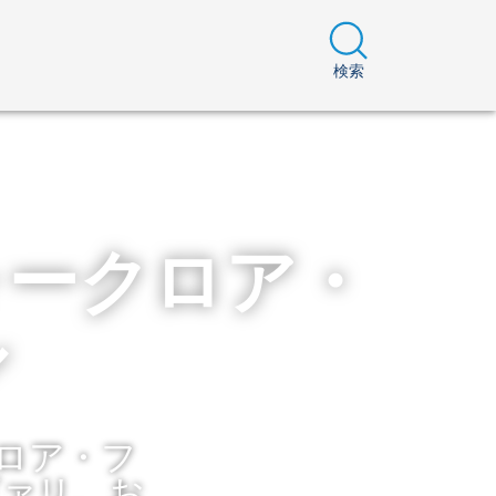
検索
ォークロア・
ル
ロア・フ
ヴァリ、お