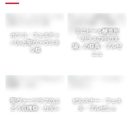
ミニビール醸造所
ホツコ・フェスティ
「ガラスの中の太
バルと聖ヴァヴジネ
陽」の祭典・プルゼ
ツ祭
ニュ
聖ヴァーツラフのぶ
ピルスナー・フェス
どう収穫祭・カダン
タ・プルゼニュ