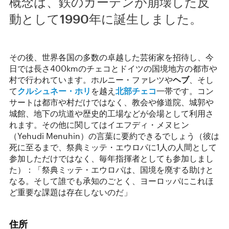
概念は、鉄のカーテンが崩壊した反
動として1990年に誕生しました。
その後、世界各国の多数の卓越した芸術家を招待し、今
日では長さ400kmのチェコとドイツの国境地方の都市や
村で行われています。ホルニー・ファレツや
ヘブ
、そし
て
クルシュネー・ホリ
を越え
北部チェコ
一帯です。コン
サートは都市や村だけではなく、教会や修道院、城郭や
城館、地下の坑道や歴史的工場などが会場として利用さ
れます。その他に関してはイエフディ・メヌヒン
（Yehudi Menuhin）の言葉に要約できるでしょう（彼は
死に至るまで、祭典ミッテ・エウロパに1人の人間として
参加しただけではなく、毎年指揮者としても参加しまし
た）：「祭典ミッテ・エウロパは、国境を廃する助けと
なる。そして誰でも承知のごとく、ヨーロッパにこれほ
ど重要な課題は存在しないのだ」
住所