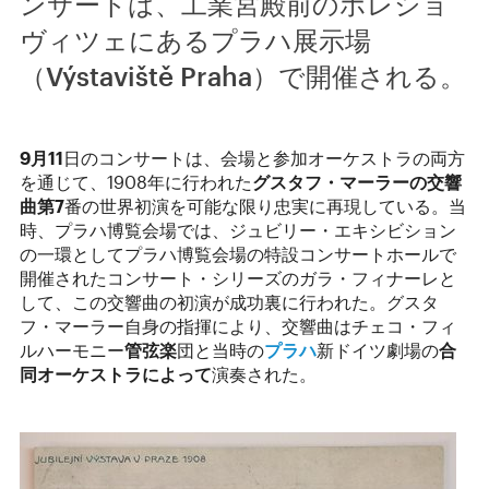
ンサートは、工業宮殿前のホレショ
ヴィツェにあるプラハ展示場
（Výstaviště Praha）で開催される。
9月11
日のコンサートは、会場と参加オーケストラの両方
を通じて、1908年に行われた
グスタフ・マーラーの交響
曲第7
番の世界初演を可能な限り忠実に再現している。当
時、プラハ博覧会場では、ジュビリー・エキシビション
の一環としてプラハ博覧会場の特設コンサートホールで
開催されたコンサート・シリーズのガラ・フィナーレと
して、この交響曲の初演が成功裏に行われた。グスタ
フ・マーラー自身の指揮により、交響曲はチェコ・フィ
ルハーモニー
管弦楽
団と当時の
プラハ
新ドイツ劇場の
合
同オーケストラによって
演奏された。