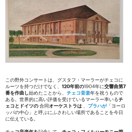
この野外コンサートは、グスタフ・マーラーがチェコに
ルーツを持つだけでなく、
120年前の
1904年に
交響曲第7
番を作曲し
始めたことから、
チェコ音楽
年を祝うもので
ある。世界的に高い評価を受けているマーラー率いる
チ
ェコとドイツの
合同
オーケストラは
、
プラハが
「ヨーロ
ッパの中心」と呼ぶにふさわしい場所であることを今日
に伝えている。
チェ
コ音楽年を
記念して、
チェコ・フィルハーモニー管