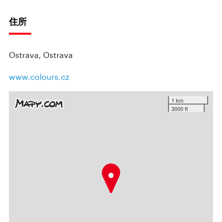
住所
Ostrava, Ostrava
www.colours.cz
1 km
3000 ft