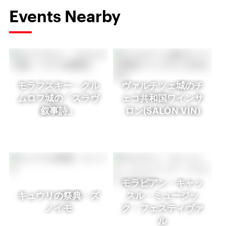
Events Nearby
モラフスキー・クル
ヴァルチツェ城のチ
ムロフ城の「スラヴ
ェコ共和国ワインサ
叙事詩」
ロン(SALÓN VÍN)
モラビアン・キャッ
キュウリの祭典・ズ
スル・ミュージッ
ノイモ
ク・フェスティヴァ
ル