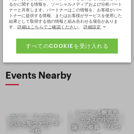
るかに関する情報を、ソーシャルメディアおよび分析パート
詳細地図を開く
ナーと共有します。パートナーはこの情報を、お客様がパー
トナーに提供する情報、またはお客様がサービスを使用した
Leaflet
|
© Seznam.cz a.s. a další
結果として取得する他の情報と組み合わせる場合がありま
す。
詳細はこちらでご確認ください
。
詳細設定
グーグル・マップで表示する
すべてのCOOKIEを受け入れる
Events Nearby
ミニビール醸造所
ホツコ・フェスティ
「ガラスの中の太
バルと聖ヴァヴジネ
陽」の祭典・プルゼ
ツ祭