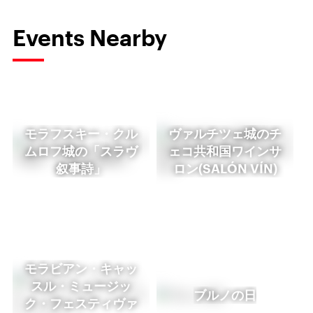
Events Nearby
モラフスキー・クル
ヴァルチツェ城のチ
ムロフ城の「スラヴ
ェコ共和国ワインサ
叙事詩」
ロン(SALÓN VÍN)
モラビアン・キャッ
スル・ミュージッ
ブルノの日
ク・フェスティヴァ