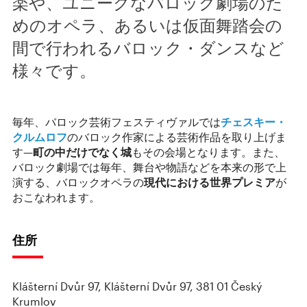
楽や、ユニークなバロック劇場のた
めのオペラ、あるいは仮面舞踏会の
間で行われるバロック・ダンスなど
様々です。
毎年、バロック芸術フェスティヴァルでは
チェスキー・
クルムロフ
のバロック作家による芸術作品を取り上げま
す—
町の中だけでなく城
もその会場となります。また、
バロック劇場では毎年、舞台や物語などを本来の形で上
演する、バロックオペラの
現代における世界プレミア
が
おこなわれます。
住所
Klášterní Dvůr 97, Klášterní Dvůr 97, 381 01 Český
Krumlov