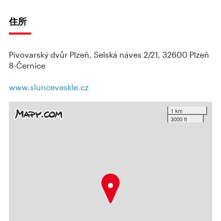
住所
Pivovarský dvůr Plzeň, Selská náves 2/21, 32600 Plzeň
8-Černice
www.slunceveskle.cz
1 km
3000 ft