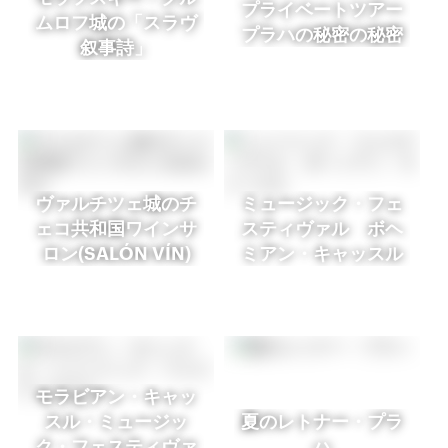
プライベートツアー
ムロフ城の「スラヴ
プラハの秘密の秘密
叙事詩」
ヴァルチツェ城のチ
ミュージック・フェ
ェコ共和国ワインサ
スティヴァル ボヘ
ロン(SALÓN VÍN)
ミアン・キャッスル
モラビアン・キャッ
スル・ミュージッ
夏のレトナー・プラ
ク・フェスティヴァ
ハ