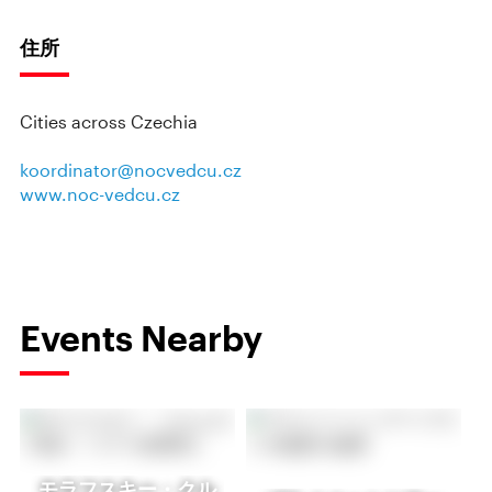
住所
Cities across Czechia
koordinator@nocvedcu.cz
www.noc-vedcu.cz
Events Nearby
モラフスキー・クル