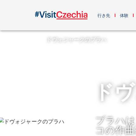
行き先
体験
ドヴォジャークのプラハ
ドヴ
プラハは
コの作曲