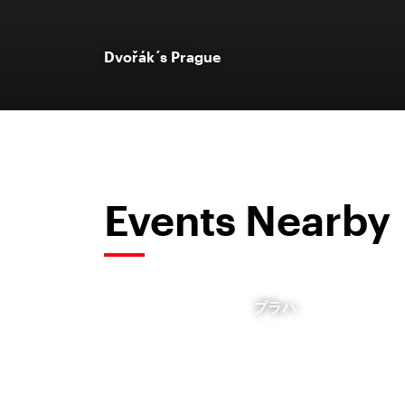
Dvořák´s Prague
Events Nearby
プラハ