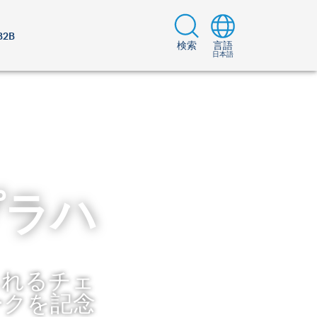
B2B
検索
言語
日本語
プラハ
られるチェ
ークを記念