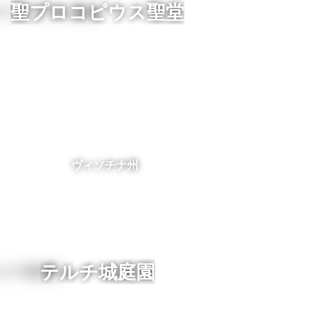
聖プロコピウス聖堂
ヴィソチナ州
テルチ城庭園