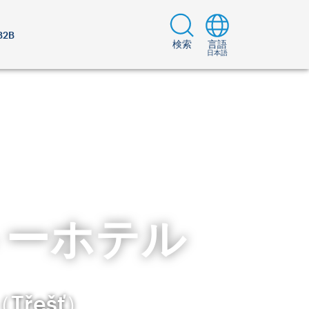
B2B
検索
言語
日本語
トーホテル
řešť）