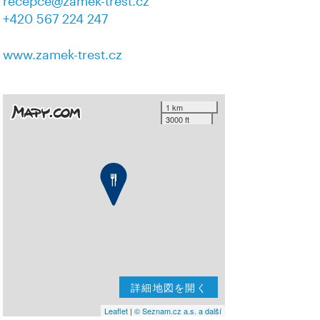
recepce@zamek-trest.cz
+420 567 224 247
www.zamek-trest.cz
1 km
3000 ft
詳細地図を開く
Leaflet
|
© Seznam.cz a.s. a další