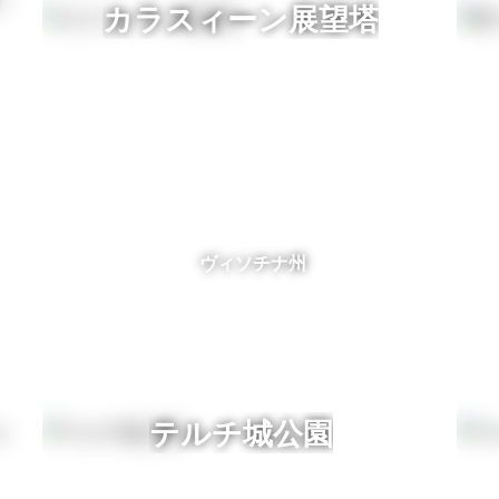
カラスィーン展望塔
ヴィソチナ州
テルチ城公園