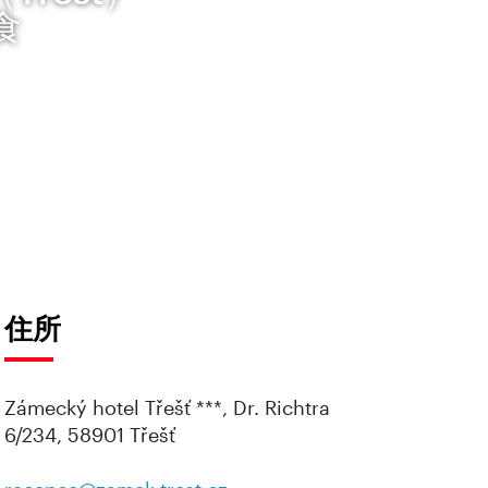
食
住所
Zámecký hotel Třešť ***, Dr. Richtra
6/234, 58901 Třešť