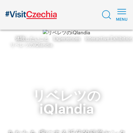
体験したいこと
Experiences
Interactive Exhibition
リベレツのiQlandia
リベレツの
iQlandia
あなたを 虜にする近代的科学センタ