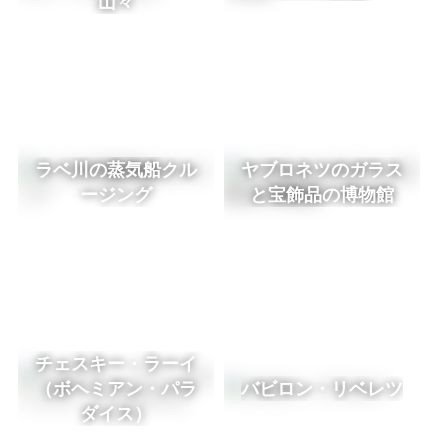
山々
ラベ川の蒸気船クル
ヤブロネツのガラス
ージング
と宝飾品の博物館
チェスキー・ラーイ
（ボヘミアン・パラ
バビロン・リベレツ
ダイス）