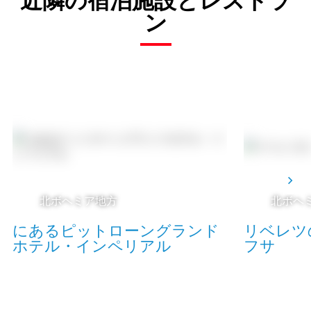
ン
北ボヘミア地方
北ボヘ
にあるピットローングランド
リベレツ
ホテル・インペリアル
フサ