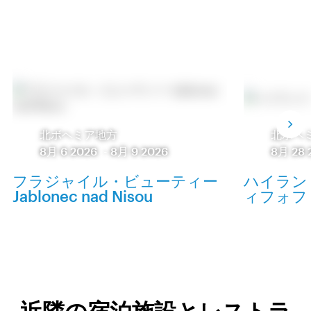
北ボヘミア地方
北ボヘ
8月 6 2026
-
8月 9 2026
8月 28 
フラジャイル・ビューティー
ハイラン
Jablonec nad Nisou
ィフォフ
近隣の宿泊施設とレストラ