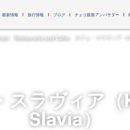
最新情報
旅行情報
ブログ
チェコ親善アンバサダー
rism
Restaurants and Cafes
カフェ・スラヴィア（Kavá
スラヴィア（Ka
Slavia）