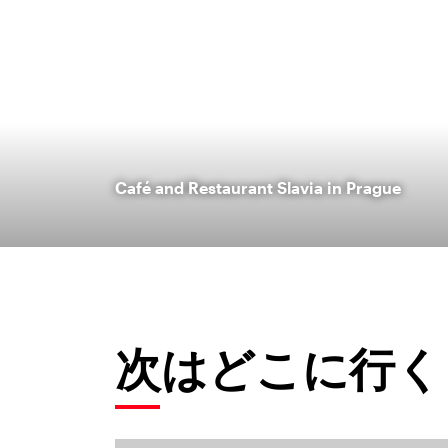
Café and Restaurant Slavia in Prague
次はどこに行く