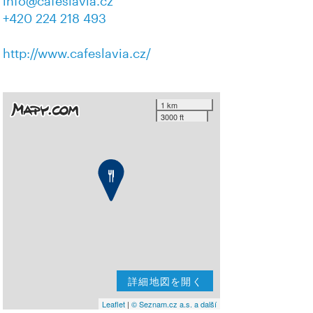
info@cafeslavia.cz
+420 224 218 493
http://www.cafeslavia.cz/
1 km
3000 ft
詳細地図を開く
Leaflet
|
© Seznam.cz a.s. a další