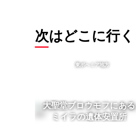
次はどこに行く
東ボヘミア地方
大聖堂ブロウモフにある
ミイラの遺体安置所