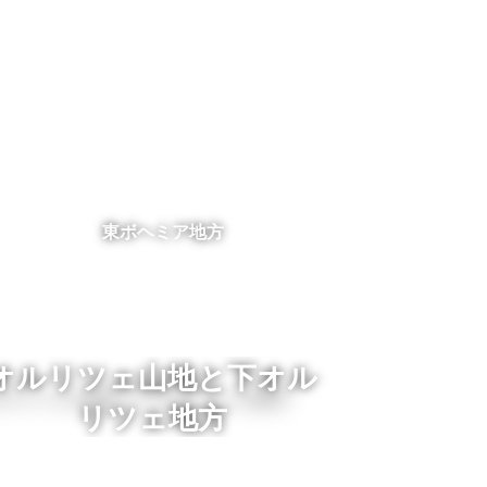
東ボヘミア地方
オルリツェ山地と下オル
リツェ地方