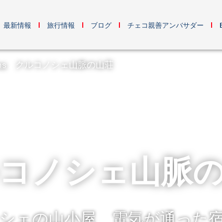
最新情報
旅行情報
ブログ
チェコ親善アンバサダー
ns
クルコノシェ山脈の山荘
コノシェ山脈
シェの山小屋 電気が通った