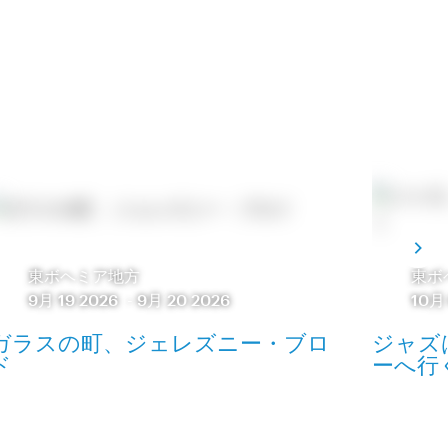
東ボヘミア地方
東ボ
9月 19 2026
-
9月 20 2026
10月 
ガラスの町、ジェレズニー・ブロ
ジャズ
ド
ーへ行