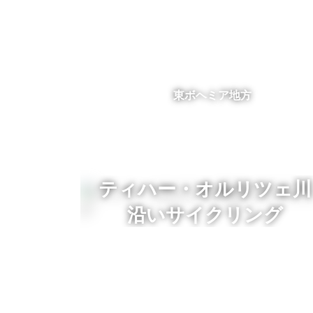
東ボヘミア地方
ティハー・オルリツェ川
沿いサイクリング