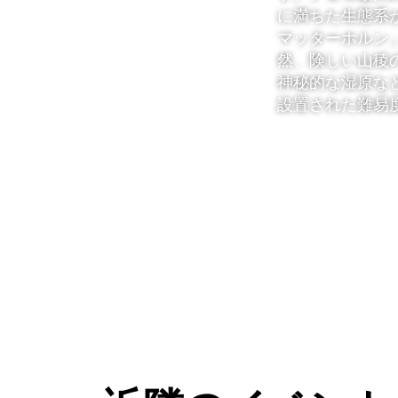
に満ちた生態系
マッターホルン
然、険しい山稜
神秘的な湿原な
設置された難易