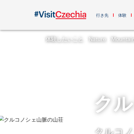
行き先
体験
体験したいこと
Nature
Mountai
クル
クルコノ