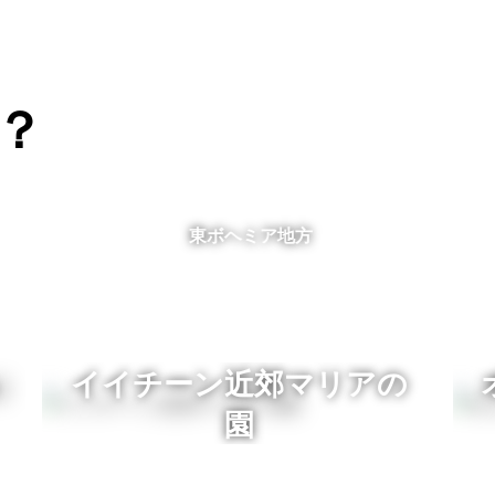
？
東ボヘミア地方
イイチーン近郊マリアの
園