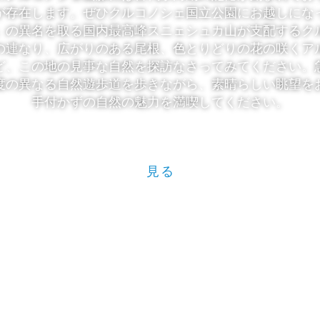
が存在します。ぜひクルコノシェ国立公園にお越しにな
」の異名を取る国内最高峰スニェシュカ山が支配するク
の連なり、広がりのある尾根、色とりどりの花の咲くア
ど、この地の見事な自然を探訪なさってみてください。
度の異なる自然遊歩道を歩きながら、素晴らしい眺望を
手付かずの自然の魅力を満喫してください。
見る