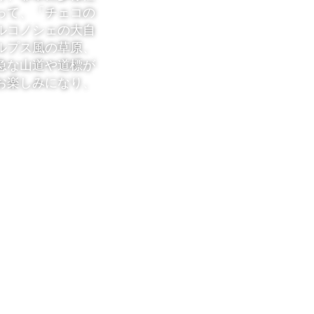
って、「チェコの
ルコノシェの大自
ルプス風の草原、
急な山道や道標が
お楽しみになり、