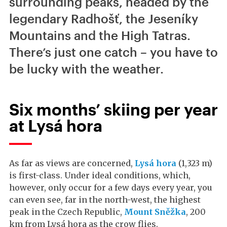
surrounding peaks, headed by the
legendary Radhošť, the Jeseníky
Mountains and the High Tatras.
There’s just one catch – you have to
be lucky with the weather.
Six months’ skiing per year
at Lysá hora
As far as views are concerned,
Lysá hora
(1,323 m)
is first-class. Under ideal conditions, which,
however, only occur for a few days every year, you
can even see, far in the north-west, the highest
peak in the Czech Republic,
Mount Sněžka
, 200
km from Lysá hora as the crow flies.