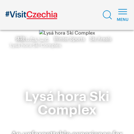
体験したいこと
Winter Sports
Ski Areals
Lysá hora Ski Complex
Lysá hora Ski
Complex
An unforgettable experience for