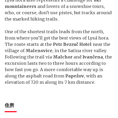
Lysá hora also represents a challenge for
ski
mountaineers
and lovers of a snowshoe tours,
who, or course, don’t use pistes, but tracks around
the marked hiking trails.
One of the shortest trails leads from the north,
from where you’ll get the best views of Lysá hora.
The route starts at the
Petr Bezruč Hotel
near the
village of
Malenovice
, in the Satina river valley.
Following the trail via
Malchor
and
Ivančena
, the
excursion lasts two to three hours according to
how fast you go. A more comfortable way up is
along the asphalt road from
Papežov
, with an
elevation of 720 m along its 7 km distance.
住所