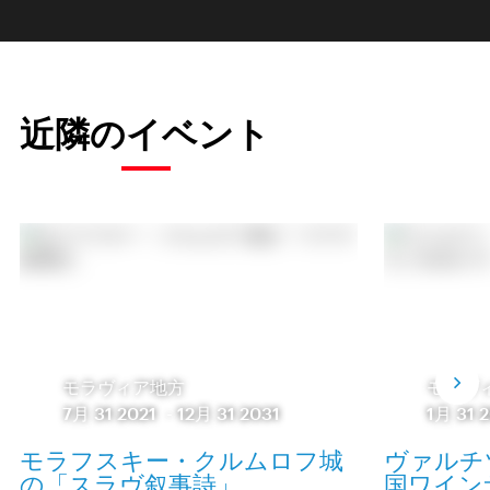
近隣のイベント
モラヴィア地方
モラヴ
7月 31 2021
-
12月 31 2031
1月 31 
モラフスキー・クルムロフ城
ヴァルチ
の「スラヴ叙事詩」
国ワインサロ