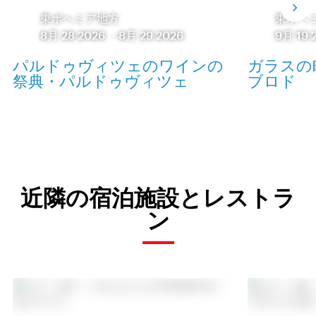
東ボヘミア地方
東ボヘ
8月 28 2026
-
8月 29 2026
9月 19 
パルドゥヴィツェのワインの
ガラスの
祭典・パルドゥヴィツェ
ブロド
近隣の宿泊施設とレストラ
ン