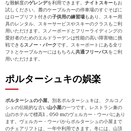
な難解度の
ゲレンデ
を利用できます。
ナイトスキー
もお
試しください。麓のケーブルカーの停車場のすぐそばに
はロープリフト付きの
子供用の練習場
もあり、スキー用
具のレンタル、スキーサービスやスキーのクラスもご利
用いただけます。スノーボードとフリーライディングの
愛好者のためのエルドラーデンは性能の高い障害物に挑
戦できる
スノー・パーク
です。スキーポートにある全リ
フトとケーブルカーにはもちろん
共通フリーパス
をご利
用いただけます。
ポルターシュキの娯楽
ポルターシュの小屋、
別名ポルターシュキは、 クルコノ
シェの伝統的な古い
山小屋
の一つです。レストラン兼の
山のホテルで標高1，050 mのヴェルカー・ウーパにあり
ます。ヴェルカー・ウーパからポルターシュの小屋まで
のチェアリフトは、一年中利用できます。冬には、山頂