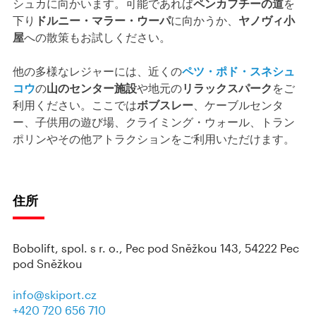
シュカに向かいます。可能であれば
ペンカフチーの道
を
下り
ドルニー・マラー・ウーパ
に向かうか、
ヤノヴィ小
屋
への散策もお試しください。
他の多様なレジャーには、近くの
ペツ・ポド・スネシュ
コウ
の
山のセンター施設
や地元の
リラックスパーク
をご
利用ください。ここでは
ボブスレー
、ケーブルセンタ
ー、子供用の遊び場、クライミング・ウォール、トラン
ポリンやその他アトラクションをご利用いただけます。
住所
Bobolift, spol. s r. o., Pec pod Sněžkou 143, 54222 Pec
pod Sněžkou
info@skiport.cz
+420 720 656 710