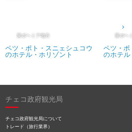
東ボヘミア地方
東ボヘ
ペツ・ポト・スニェシュコウ
ペツ・ポ
のホテル・ホリゾント
のホテル
チェコ政府観光局
チェコ政府観光局について
トレード（旅行業界）