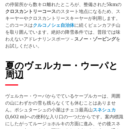
の停留所から数キロ離れたところが、整備された5kmの
クロスカントリーコース
のスタート地点になるため、ス
キーヤーやクロスカントリースキーヤーが利用します。
このコースは
クルコノシェ自治体
に続くピェンカフチ山
を取り囲んでいます。絶好の降雪条件では、普段では味
わえないアドレナリンスポーツ－
スノー・ゾービング
を
お試しください。
夏のヴェルカー・ウーパと
周辺
ヴェルカー・ウーパからでているケーブルカーは、周囲
の山にわずかの雪も残らなくても休むことはありませ
ん。ポシュターシュの小屋はチェコ最高山
スネシュカ
(1,602 m)への便利な入り口の一つだからです。案内標識
にしたがってルージョホルキの方面に進み、その後スネ