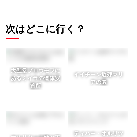
次はどこに行く？
大聖堂ブロウモフに
イイチーン近郊マリ
あるミイラの遺体安
アの園
置所
ティハー・オルリツ