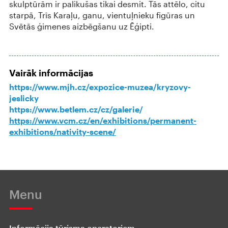
skulptūrām ir palikušas tikai desmit. Tās attēlo, citu
starpā, Trīs Karaļu, ganu, vientuļnieku figūras un
Svētās ģimenes aizbēgšanu uz Ēģipti.
Vairāk informācijas
https://www.mjh.cz/expozice-muzea/kryzovy-
jeslicky
https://www.betlem.cz/cz/galerie/
https://www.vcm.cz/en/exhibitions/permanent-
exhibitions/nativity-scene/
Menu
Informācija tūrisma operatoriem