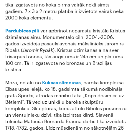
tika izgatavots no koka pirms vairāk nekā simts
gadiem. 7 x 3 x 2 metru platībā ir izvietots vairāk nekā
2000 koka elementu.
Pardubices pilī
var apbrīnot neparastu kristāla Kristus
dzimšanas ainu. Monumentālo cilni 2004.-2006.
gados izveidoja pasaulslavenais mākslinieks Jaromirs
Rībaks (
Jaromír Rybák
). Kristus dzimšanas aina sver
trīsarpus tonnas, tās augstums ir 245 cm un platums
180 cm. Tā ir izgatavota no bronzas un Brazīlijas
kristāla.
Mežā, netālu no
Kuksas slimnīcas
, baroka kompleksa
Elbas upes ielejā, ko 18. gadsimta sākumā nodibināja
grāfs Šporks, atrodas mācību taka „Kopā dosimies uz
Bētlemi”. Tā ved uz unikālu baroka skulptūru
kompleksu. Skulptūras, kuras attēlo Bībeles personāžu
un vientuļnieku dzīvi, tika izcirstas klintī. Slavenā
tēlnieka Mateuša Bernarda Brauna darbs tika izveidots
1718.-1732. gados. Līdz mūsdienām no sākotnējām 26