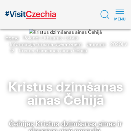
Home
Poland, Lithuania, Latvia
Informācija tūrisma operatoriem
Jaunumi
2020LV
12
Kristus dzimšanas ainas Čehijā
Kristus dzimšanas
ainas Čehijā
Čehijas Kristus dzimšanas ainas ir
slavenas visā pasaulē.