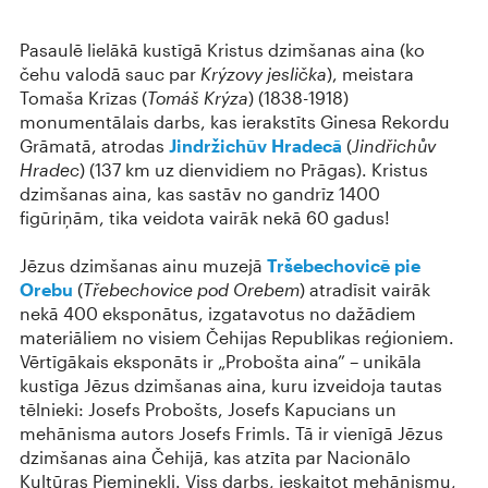
Pasaulē lielākā kustīgā Kristus dzimšanas aina (ko
čehu valodā sauc par
Krýzovy jeslička
), meistara
Tomaša Krīzas (
Tomáš Krýza
) (1838-1918)
monumentālais darbs, kas ierakstīts Ginesa Rekordu
Grāmatā, atrodas
Jindržichūv Hradecā
(
Jindřichův
Hradec
) (137 km uz dienvidiem no Prāgas). Kristus
dzimšanas aina, kas sastāv no gandrīz 1400
figūriņām, tika veidota vairāk nekā 60 gadus!
Jēzus dzimšanas ainu muzejā
Tršebechovicē pie
Orebu
(
Třebechovice pod Orebem
) atradīsit vairāk
nekā 400 eksponātus, izgatavotus no dažādiem
materiāliem no visiem Čehijas Republikas reģioniem.
Vērtīgākais eksponāts ir „Probošta aina” – unikāla
kustīga Jēzus dzimšanas aina, kuru izveidoja tautas
tēlnieki: Josefs Probošts, Josefs Kapucians un
mehānisma autors Josefs Frimls. Tā ir vienīgā Jēzus
dzimšanas aina Čehijā, kas atzīta par Nacionālo
Kultūras Pieminekli. Viss darbs, ieskaitot mehānismu,