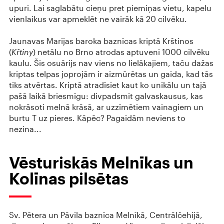
upuri. Lai saglabātu cieņu pret piemiņas vietu, kapelu
vienlaikus var apmeklēt ne vairāk kā 20 cilvēku.
Jaunavas Marijas baroka baznīcas kriptā Krštinos
(
Křtiny
) netālu no Brno atrodas aptuveni 1000 cilvēku
kaulu. Šis osuārijs nav viens no lielākajiem, taču dažas
kriptas telpas joprojām ir aizmūrētas un gaida, kad tās
tiks atvērtas. Kriptā atradīsiet kaut ko unikālu un tajā
pašā laikā briesmīgu: divpadsmit galvaskausus, kas
nokrāsoti melnā krāsā, ar uzzīmētiem vainagiem un
burtu T uz pieres. Kāpēc? Pagaidām neviens to
nezina...
Vēsturiskās Melnīkas un
Kolīnas pilsētas
Sv. Pētera un Pāvila baznīca Melnīkā, Centrālčehijā,