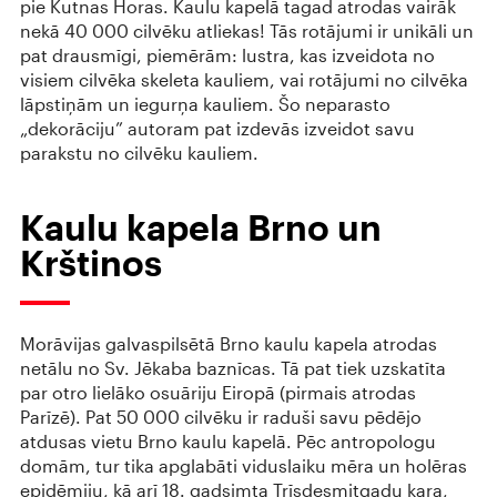
pie Kutnas Horas. Kaulu kapelā tagad atrodas vairāk
nekā 40 000 cilvēku atliekas! Tās rotājumi ir unikāli un
pat drausmīgi, piemērām: lustra, kas izveidota no
visiem cilvēka skeleta kauliem, vai rotājumi no cilvēka
lāpstiņām un iegurņa kauliem. Šo neparasto
„dekorāciju” autoram pat izdevās izveidot savu
parakstu no cilvēku kauliem.
Kaulu kapela Brno un
Krštinos
Morāvijas galvaspilsētā Brno kaulu kapela atrodas
netālu no Sv. Jēkaba ​​baznīcas. Tā pat tiek uzskatīta
par otro lielāko osuāriju Eiropā (pirmais atrodas
Parīzē). Pat 50 000 cilvēku ir raduši savu pēdējo
atdusas vietu Brno kaulu kapelā. Pēc antropologu
domām, tur tika apglabāti viduslaiku mēra un holēras
epidēmiju, kā arī 18. gadsimta Trīsdesmitgadu kara,