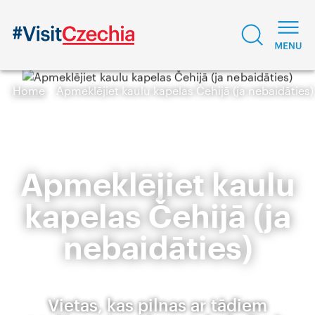
Home
Apmeklējiet kaulu kapelas Čehijā (ja nebaidāties)
Apmeklējiet kaulu
kapelas Čehijā (ja
nebaidāties)
Vietas, kas pilnas ar tādiem