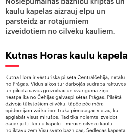
Noslēpumainās baznīcu kriptas un
kaulu kapelas aizrauj elpu un
pārsteidz ar rotājumiem
izveidotiem no cilvēku kauliem.
Kutnas Horas kaulu kapela
Kutna Hora ir vēsturiska pilsēta Centrālčehijā, netālu
no Prāgas. Viduslaikos tur darbojās sudraba raktuves
un pilsēta savas greznības un svarīguma ziņā
neatpalika no Čehijas galvaspilsētas Prāgas. Pilsētā
dzīvoja tūkstošiem cilvēku, tāpēc pēc mēra
epidēmijām vai kariem trūka pienācīgas vietas, kur
apglabāt visus mirušos. Tad tika nolemts izveidot
osuāriju t.i. kaulu kapelu – mirušo cilvēku kaulu
noliktavu zem Visu svēto baznīcas, Sedlecas kapsētā