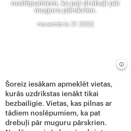
noslēpumiem, ka pat drebuļi pār
muguru pārskrien.
novembris 21 2022
Šoreiz iesākam apmeklēt vietas,
kurās uzdrīkstas ienākt tikai
bezbailīgie. Vietas, kas pilnas ar
tādiem noslēpumiem, ka pat
drebuļi pār muguru pārskrien.