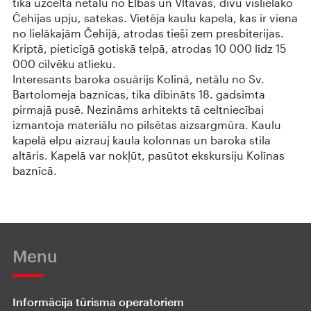
tika uzcelta netālu no Elbas un Vltavas, divu vislielāko
Čehijas upju, satekas. Vietēja kaulu kapela, kas ir viena
no lielākajām Čehijā, atrodas tieši zem presbiterijas.
Kriptā, pieticīgā gotiskā telpā, atrodas 10 000 līdz 15
000 cilvēku atlieku.
Interesants baroka osuārijs Kolinā, netālu no Sv.
Bartolomeja baznīcas, tika dibināts 18. gadsimta
pirmajā pusē. Nezināms arhitekts tā celtniecībai
izmantoja materiālu no pilsētas aizsargmūra. Kaulu
kapelā elpu aizrauj kaula kolonnas un baroka stila
altāris. Kapelā var nokļūt, pasūtot ekskursiju Kolīnas
baznīcā.
Menu
Informācija tūrisma operatoriem