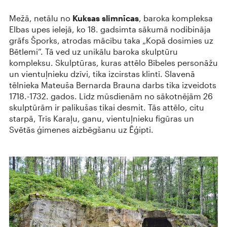
Mežā, netālu no
Kuksas slimnīcas
, baroka kompleksa
Elbas upes ielejā, ko 18. gadsimta sākumā nodibināja
grāfs Šporks, atrodas mācību taka „Kopā dosimies uz
Bētlemi”. Tā ved uz unikālu baroka skulptūru
kompleksu. Skulptūras, kuras attēlo Bībeles personāžu
un vientuļnieku dzīvi, tika izcirstas klintī. Slavenā
tēlnieka Mateuša Bernarda Brauna darbs tika izveidots
1718.-1732. gados. Līdz mūsdienām no sākotnējām 26
skulptūrām ir palikušas tikai desmit. Tās attēlo, citu
starpā, Trīs Karaļu, ganu, vientuļnieku figūras un
Svētās ģimenes aizbēgšanu uz Ēģipti.