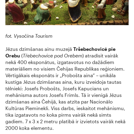
fot. Vysočina Tourism
Jēzus dzimšanas ainu muzejā
Tršebechovicē pie
Orebu
(
Třebechovice pod Orebem
) atradīsit vairāk
nekā 400 eksponātus, izgatavotus no dažādiem
materiāliem no visiem Čehijas Republikas reģioniem.
Vērtīgākais eksponāts ir „Probošta aina” – unikāla
kustīga Jēzus dzimšanas aina, kuru izveidoja tautas
tēlnieki: Josefs Probošts, Josefs Kapucians un
mehānisma autors Josefs Frimls. Tā ir vienīgā Jēzus
dzimšanas aina Čehijā, kas atzīta par Nacionālo
Kultūras Pieminekli. Viss darbs, ieskaitot mehānismu,
tika izgatavots no koka pirms vairāk nekā simts
gadiem. 7 x 3 x 2 metru platībā ir izvietots vairāk nekā
2000 koka elementu.