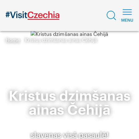
Home
Kristus dzimšanas ainas Čehijā
Kristus dzimšanas
ainas Čehijā
slavenas visā pasaulē!