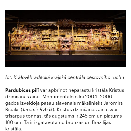
fot. Královéhradecká krajská centrála cestovního ruchu
Pardubices pilī
var apbrīnot neparastu kristāla Kristus
dzimšanas ainu. Monumentālo cilni 2004.-2006.
gados izveidoja pasaulslavenais mākslinieks Jaromirs
Rībaks (
Jaromír Rybák
). Kristus dzimšanas aina sver
trīsarpus tonnas, tās augstums ir 245 cm un platums
180 cm. Tā ir izgatavota no bronzas un Brazīlijas
kristāla.