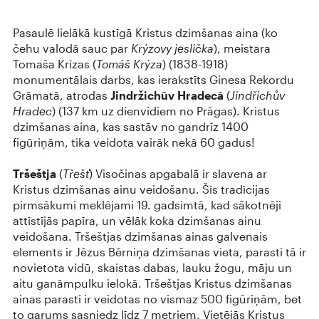
Pasaulē lielākā kustīgā Kristus dzimšanas aina (ko
čehu valodā sauc par
Krýzovy jeslička
), meistara
Tomaša Krīzas (
Tomáš Krýza
) (1838-1918)
monumentālais darbs, kas ierakstīts Ginesa Rekordu
Grāmatā, atrodas
Jindržichūv Hradecā
(
Jindřichův
Hradec
) (137 km uz dienvidiem no Prāgas). Kristus
dzimšanas aina, kas sastāv no gandrīz 1400
figūriņām, tika veidota vairāk nekā 60 gadus!
Tršeštja
(
Třešť
) Visočinas apgabalā ir slavena ar
Kristus dzimšanas ainu veidošanu. Šīs tradīcijas
pirmsākumi meklējami 19. gadsimtā, kad sākotnēji
attīstījās papīra, un vēlāk koka dzimšanas ainu
veidošana. Tršeštjas dzimšanas ainas galvenais
elements ir Jēzus Bērniņa dzimšanas vieta, parasti tā ir
novietota vidū, skaistas dabas, lauku žogu, māju un
aitu ganāmpulku ielokā. Tršeštjas Kristus dzimšanas
ainas parasti ir veidotas no vismaz 500 figūriņām, bet
to garums sasniedz līdz 7 metriem. Vietējās Kristus