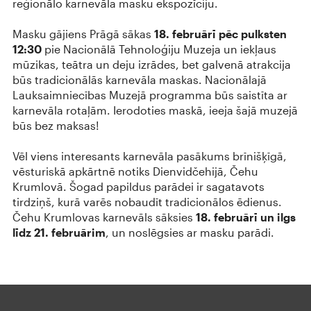
reģionālo karnevāla masku ekspozīciju.
Masku gājiens Prāgā sākas
18. februārī pēc pulksten
12:30
pie Nacionālā Tehnoloģiju Muzeja un iekļaus
mūzikas, teātra un deju izrādes, bet galvenā atrakcija
būs tradicionālās karnevāla maskas. Nacionālajā
Lauksaimniecības Muzejā programma būs saistīta ar
karnevāla rotaļām. Ierodoties maskā, ieeja šajā muzejā
būs bez maksas!
Vēl viens interesants karnevāla pasākums brīnišķīgā,
vēsturiskā apkārtnē notiks Dienvidčehijā, Čehu
Krumlovā. Šogad papildus parādei ir sagatavots
tirdziņš, kurā varēs nobaudīt tradicionālos ēdienus.
Čehu Krumlovas karnevāls sāksies
18. februārī un ilgs
līdz 21. februārim
, un noslēgsies ar masku parādi.