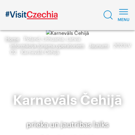
Home
Poland, Lithuania, Latvia
Informācija tūrisma operatoriem
Jaunumi
2023LV
02
Karnevāls Čehijā
Karnevāls Čehijā
prieka un jautrības laiks