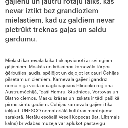
gājienu un jautru rotaļu laiks, kas
nevar iztikt bez grandioziem
mielastiem, kad uz galdiem nevar
pietrūkt treknas gaļas un saldu
gardumu.
Mielasti karnevāla laikā tiek apvienoti ar svinīgiem
gājieniem. Maskās un krāsainos karnevāla tērpos
ģērbušies ļaudis, spēlējot un dejojot iet cauri Čehijas
pilsētām un ciemiem. Karnevāla gājieni gandrīz
nemainīgā veidā ir saglabājušies Hlinecko reģionā
Austrumčehijā, īpaši Hamru, Studnices, Vortovas un
Blatno ciemos. Masku krāsas un izskats ir tādi paši kā
pirms simts gadiem. Čehijas karnevāla gājieni tika
iekļauti UNESCO nemateriālā kultūras mantojuma
sarakstā. Netālu esošajā Veseli Kopecas (lat. Līksmais
kalns) brīvdabas muzejā var aplūkot pastāvīgu