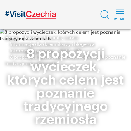
Home
Poland, Lithuania, Latvia
Informacje dla dziennikarzy i blogerów
8 propozycji
Informacje prasowe
2022
08
8 propozycji wycieczek, których celem jest poznanie
wycieczek,
tradycyjnego rzemiosła
których celem jest
poznanie
tradycyjnego
rzemiosła