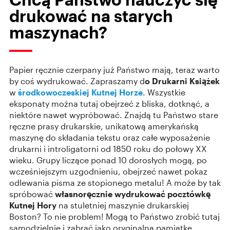
drukować na starych
maszynach?
Papier ręcznie czerpany już Państwo mają, teraz warto
by coś wydrukować. Zapraszamy d
o Drukarni Książek
w
środkowoczeskiej
Kutnej Horze
. Wszystkie
eksponaty można tutaj obejrzeć z bliska, dotknąć, a
niektóre nawet wypróbować. Znajdą tu Państwo stare
ręczne prasy drukarskie, unikatową amerykańską
maszynę do składania tekstu oraz całe wyposażenie
drukarni i introligatorni od 1850 roku do połowy XX
wieku. Grupy liczące ponad 10 dorosłych mogą, po
wcześniejszym uzgodnieniu, obejrzeć nawet pokaz
odlewania pisma ze stopionego metalu! A może by tak
spróbować
własnoręcznie wydrukować pocztówkę
Kutnej Hory
na stuletniej maszynie drukarskiej
Boston? To nie problem! Mogą to Państwo zrobić tutaj
samodzielnie i zabrać jako oryginalną pamiątkę.