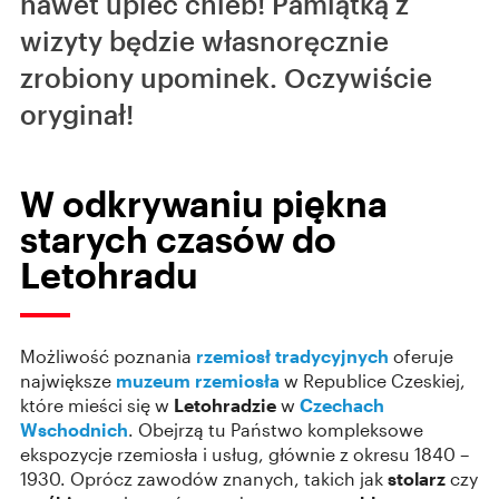
nawet upiec chleb! Pamiątką z
wizyty będzie własnoręcznie
zrobiony upominek. Oczywiście
oryginał!
W odkrywaniu piękna
starych czasów do
Letohradu
Możliwość poznania
rzemiosł tradycyjnych
oferuje
największe
muzeum rzemiosła
w Republice Czeskiej,
które mieści się w
Letohradzie
w
Czechach
Wschodnich
. Obejrzą tu Państwo kompleksowe
ekspozycje rzemiosła i usług, głównie z okresu 1840 –
1930. Oprócz zawodów znanych, takich jak
stolarz
czy