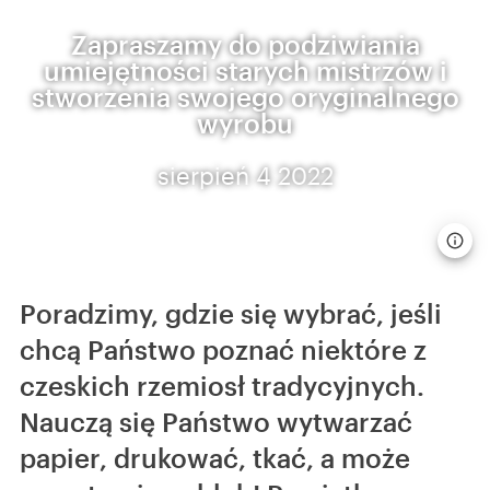
Zapraszamy do podziwiania
umiejętności starych mistrzów i
stworzenia swojego oryginalnego
wyrobu
sierpień 4 2022
Poradzimy, gdzie się wybrać, jeśli
chcą Państwo poznać niektóre z
czeskich rzemiosł tradycyjnych.
Nauczą się Państwo wytwarzać
papier, drukować, tkać, a może