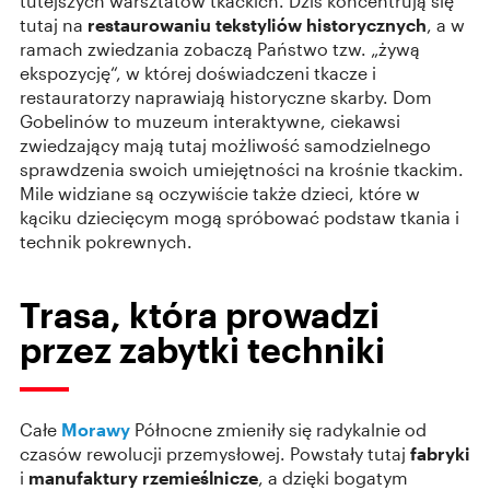
tutejszych warsztatów tkackich. Dziś koncentrują się
tutaj na
restaurowaniu tekstyliów historycznych
, a w
ramach zwiedzania zobaczą Państwo tzw. „żywą
ekspozycję“, w której doświadczeni tkacze i
restauratorzy naprawiają historyczne skarby. Dom
Gobelinów to muzeum interaktywne, ciekawsi
zwiedzający mają tutaj możliwość samodzielnego
sprawdzenia swoich umiejętności na krośnie tkackim.
Mile widziane są oczywiście także dzieci, które w
kąciku dziecięcym mogą spróbować podstaw tkania i
technik pokrewnych.
Trasa, która prowadzi
przez zabytki techniki
Całe
Morawy
Północne zmieniły się radykalnie od
czasów rewolucji przemysłowej. Powstały tutaj
fabryki
i
manufaktury rzemieślnicze
, a dzięki bogatym