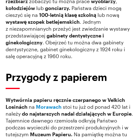
rzeźbiarz
zobaczyć tu można prace
wyoblarzy
,
kołodziejów
lub
gonciarzy.
Państwa dzieci mogą
cieszyć się na
100-letnią klasę szkolną
lub nową
wystawę szopek betlejemskich
. Jednym
z niezapomnianych przeżyć jest zwiedzanie wystawy
przedstawiającej
gabinety dentystyczne i
ginekologiczny
. Obejrzeć tu można dwa gabinety
dentystyczne, gabinet ginekologiczny z 1924 roku i
salę operacyjną z 1960 roku.
Przygody z papierem
Wytwórnia papieru ręcznie czerpanego w Velkich
Losinách
na
Morawach
stoi tu już od ponad 420 lat i
należy
do najstarszych nadal działających w Europie
.
Tajemnice dawnego rzemiosła odkryją Państwo
podczas wycieczki do przestrzeni produkcyjnych i w
tutejszym
Muzeum Papieru.
Na pamiątkę można tu