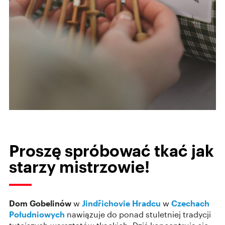
Proszę spróbować tkać jak
starzy mistrzowie!
Dom Gobelinów
w
Jindřichovie Hradcu
w
Czechach
Południowych
nawiązuje do ponad stuletniej tradycji